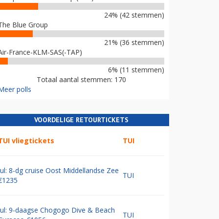
24% (42 stemmen)
The Blue Group
21% (36 stemmen)
Air-France-KLM-SAS(-TAP)
6% (11 stemmen)
Totaal aantal stemmen: 170
Meer polls
VOORDELIGE RETOURTICKETS
TUI vliegtickets
TUI
Jul: 8-dg cruise Oost Middellandse Zee
TUI
€1235
Jul: 9-daagse Chogogo Dive & Beach
TUI