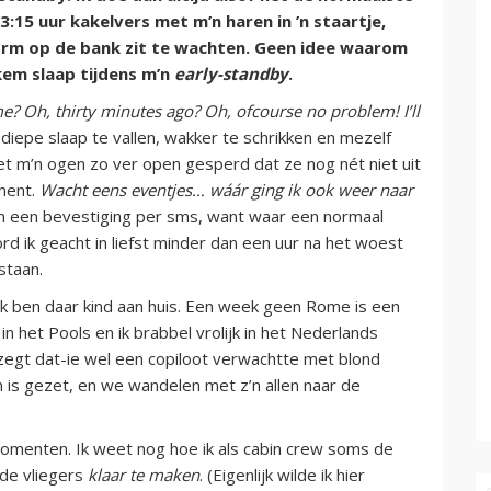
3:15 uur kakelvers met m’n haren in ’n staartje,
orm op de bank zit te wachten. Geen idee waarom
ekem slaap tijdens m’n
early-standby
.
e? Oh, thirty minutes ago? Oh, ofcourse no problem! I’ll
iepe slaap te vallen, wakker te schrikken en mezelf
et m’n ogen zo ver open gesperd dat ze nog nét niet uit
ment.
Wacht eens eventjes… wáár ging ik ook weer naar
m een bevestiging per sms, want waar een normaal
rd ik geacht in liefst minder dan een uur na het woest
staan.
k ben daar kind aan huis. Een week geen Rome is een
n het Pools en ik brabbel vrolijk in het Nederlands
n zegt dat-ie wel een copiloot verwachtte met blond
n is gezet, en we wandelen met z’n allen naar de
 momenten. Ik weet nog hoe ik als cabin crew soms de
 de vliegers
klaar te maken
. (Eigenlijk wilde ik hier