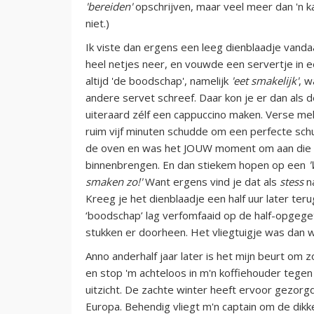
'bereiden'
opschrijven, maar veel meer dan 'n ka
niet.)
Ik viste dan ergens een leeg dienblaadje vanda
heel netjes neer, en vouwde een servertje in e
altijd 'de boodschap', namelijk
'eet smakelijk'
, w
andere servet schreef. Daar kon je er dan als 
uiteraard zélf een cappuccino maken. Verse me
ruim vijf minuten schudde om een perfecte schu
de oven en was het JOUW moment om aan die d
binnenbrengen. En dan stiekem hopen op een
'
smaken zo!'
Want ergens vind je dat als
stess
na
Kreeg je het dienblaadje een half uur later ter
‘boodschap’ lag verfomfaaid op de half-opgege
stukken er doorheen. Het vliegtuigje was dan
Anno anderhalf jaar later is het mijn beurt om z
en stop 'm achteloos in m'n koffiehouder tegen
uitzicht. De zachte winter heeft ervoor gezor
Europa. Behendig vliegt m'n captain om de dikk