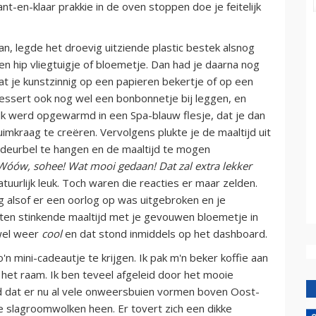
nt-en-klaar prakkie in de oven stoppen doe je feitelijk
an, legde het droevig uitziende plastic bestek alsnog
en hip vliegtuigje of bloemetje. Dan had je daarna nog
at je kunstzinnig op een papieren bekertje of op een
dessert ook nog wel een bonbonnetje bij leggen, en
lk werd opgewarmd in een Spa-blauw flesje, dat je dan
imkraag te creëren. Vervolgens plukte je de maaltijd uit
eurbel te hangen en de maaltijd te mogen
Wóów, sohee! Wat mooi gedaan! Dat zal extra lekker
tuurlijk leuk. Toch waren die reacties er maar zelden.
ug alsof er een oorlog op was uitgebroken en je
ten stinkende maaltijd met je gevouwen bloemetje in
 wel weer
cool
en dat stond inmiddels op het dashboard.
o'n mini-cadeautje te krijgen. Ik pak m'n beker koffie aan
 het raam. Ik ben teveel afgeleid door het mooie
gd dat er nu al vele onweersbuien vormen boven Oost-
e slagroomwolken heen. Er tovert zich een dikke