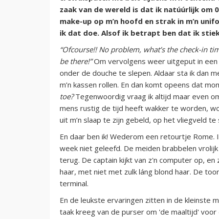
zaak van de wereld is dat ik natúúrlijk om 0
make-up op m’n hoofd en strak in m’n unif
ik dat doe. Alsof ik betrapt ben dat ik sti
“Ofcourse!! No problem, what’s the check-in tim
be there!”
Om vervolgens weer uitgeput in een d
onder de douche te slepen. Aldaar sta ik dan m
m’n kassen rollen. En dan komt opeens dat mo
toe?
Tegenwoordig vraag ik altijd maar even o
mens rustig de tijd heeft wakker te worden, wo
uit m’n slaap te zijn gebeld, op het vliegveld te 
En daar ben ik! Wederom een retourtje Rome. I
week niet geleefd. De meiden brabbelen vrolijk i
terug. De captain kijkt van z'n computer op, e
haar, met niet met zulk láng blond haar. De too
terminal.
En de leukste ervaringen zitten in de kleinste
taak kreeg van de purser om 'de maaltijd' voor