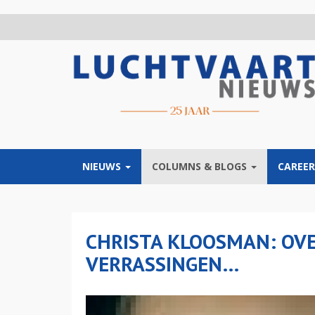
Overslaan
en
naar
de
inhoud
gaan
NIEUWS
COLUMNS & BLOGS
CAREER
CHRISTA KLOOSMAN: OVE
VERRASSINGEN…