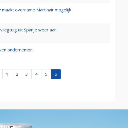
y maakt overname Martinair mogelijk
 vliegtuig uit Spanje weer aan
ijven ondernemen
1
2
3
4
5
6