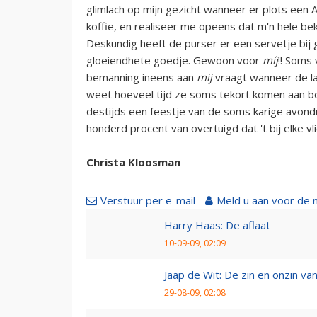
glimlach op mijn gezicht wanneer er plots een 
koffie, en realiseer me opeens dat m'n hele bek
Deskundig heeft de purser er een servetje bij 
gloeiendhete goedje. Gewoon voor
míj
!! Soms
bemanning ineens aan
mij
vraagt wanneer de lan
weet hoeveel tijd ze soms tekort komen aan boo
destijds een feestje van de soms karige avond
honderd procent van overtuigd dat 't bij elke v
Christa Kloosman
Verstuur per e-mail
Meld u aan voor de 
Harry Haas: De aflaat
10-09-09, 02:09
Jaap de Wit: De zin en onzin van 
29-08-09, 02:08