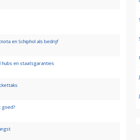
nota en Schiphol als bedrijf
l hubs en staatsgaranties
ickettaks
t goed?
angst