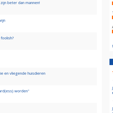
zijn beter dan mannen!
wijn
foolish?
tie en vliegende huisdieren
ward(ess) worden"