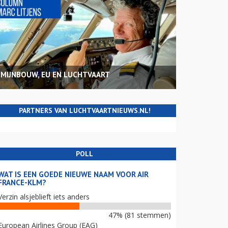
MIJNBOUW, EU EN LUCHTVAART
PARTNERS VAN LUCHTVAARTNIEUWS.NL!
POLL
WAT IS EEN GOEDE NIEUWE NAAM VOOR AIR
FRANCE-KLM?
Verzin alsjeblieft iets anders
47% (81 stemmen)
European Airlines Group (EAG)