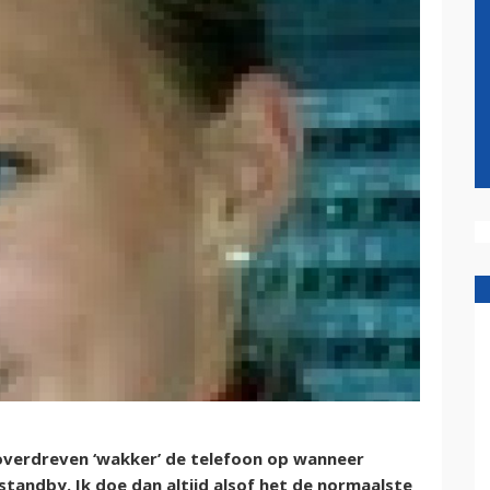
 overdreven ‘wakker’ de telefoon op wanneer
tandby. Ik doe dan altijd alsof het de normaalste