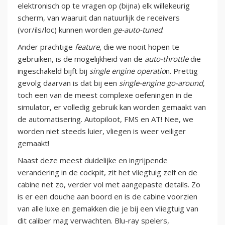
elektronisch op te vragen op (bijna) elk willekeurig
scherm, van waaruit dan natuurlijk de receivers
(vor/ils/loc) kunnen worden
ge-auto-tuned
.
Ander prachtige
feature
, die we nooit hopen te
gebruiken, is de mogelijkheid van de
auto-throttle
die
ingeschakeld bijft bij
single engine operatio
n. Prettig
gevolg daarvan is dat bij een
single-engine go-around
,
toch een van de meest complexe oefeningen in de
simulator, er volledig gebruik kan worden gemaakt van
de automatisering. Autopiloot, FMS en AT! Nee, we
worden niet steeds luier, vliegen is weer veiliger
gemaakt!
Naast deze meest duidelijke en ingrijpende
verandering in de cockpit, zit het vliegtuig zelf en de
cabine net zo, verder vol met aangepaste details. Zo
is er een douche aan boord en is de cabine voorzien
van alle luxe en gemakken die je bij een vliegtuig van
dit caliber mag verwachten. Blu-ray spelers,