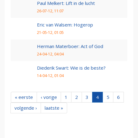
Paul Melkert: Lift in de lucht
26-07-12, 11:07
Eric van Walsem: Hogerop
21-05-12, 01:05
Herman Materboer: Act of God
24-04-12, 04:04
Diederik Swart: Wie is de beste?
14-04-12, 01:04
« eerste
‹ vorige
1
2
3
4
5
6
volgende ›
laatste »