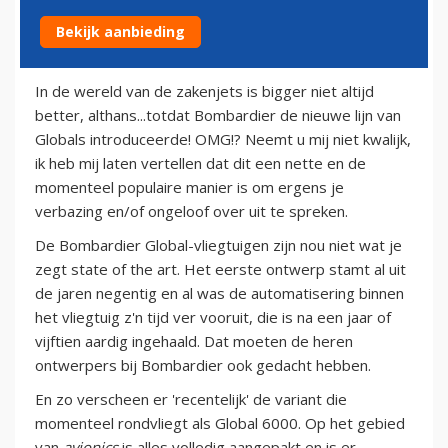
Bekijk aanbieding
18 januari 2013
In de wereld van de zakenjets is bigger niet altijd
better, althans...totdat Bombardier de nieuwe lijn van
Globals introduceerde! OMG!? Neemt u mij niet kwalijk,
ik heb mij laten vertellen dat dit een nette en de
momenteel populaire manier is om ergens je
verbazing en/of ongeloof over uit te spreken.
De Bombardier Global-vliegtuigen zijn nou niet wat je
zegt state of the art. Het eerste ontwerp stamt al uit
de jaren negentig en al was de automatisering binnen
het vliegtuig z'n tijd ver vooruit, die is na een jaar of
vijftien aardig ingehaald. Dat moeten de heren
ontwerpers bij Bombardier ook gedacht hebben.
En zo verscheen er 'recentelijk' de variant die
momenteel rondvliegt als Global 6000. Op het gebied
van
avionics
is alles volledig aangepakt en is er