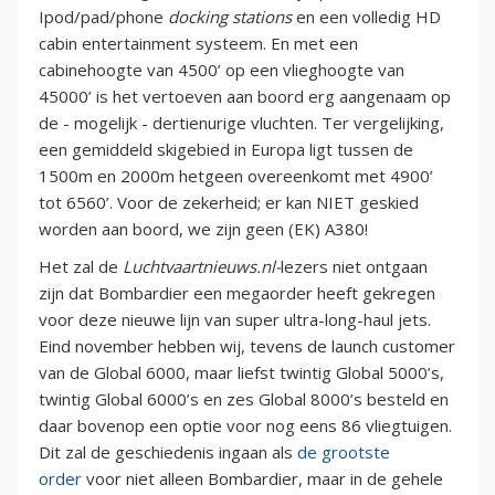
Ipod/pad/phone
docking stations
en een volledig HD
cabin entertainment systeem. En met een
cabinehoogte van 4500’ op een vlieghoogte van
45000’ is het vertoeven aan boord erg aangenaam op
de - mogelijk - dertienurige vluchten. Ter vergelijking,
een gemiddeld skigebied in Europa ligt tussen de
1500m en 2000m hetgeen overeenkomt met 4900’
tot 6560’. Voor de zekerheid; er kan NIET geskied
worden aan boord, we zijn geen (EK) A380!
Het zal de
Luchtvaartnieuws.nl-
lezers niet ontgaan
zijn dat Bombardier een megaorder heeft gekregen
voor deze nieuwe lijn van super ultra-long-haul jets.
Eind november hebben wij, tevens de launch customer
van de Global 6000, maar liefst twintig Global 5000’s,
twintig Global 6000’s en zes Global 8000’s besteld en
daar bovenop een optie voor nog eens 86 vliegtuigen.
Dit zal de geschiedenis ingaan als
de grootste
order
voor niet alleen Bombardier, maar in de gehele