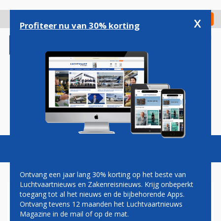
Overslaan
en
x
Digitaal Magazine
Registreer
Check in
naar
Profiteer nu van 30% korting
de
inhoud
gaan
Magazine
Podcasts
Vacatures
Toggl
naviga
Ontvang een jaar lang 30% korting op het beste van
Luchtvaartnieuws en Zakenreisnieuws. Krijg onbeperkt
toegang tot al het nieuws en de bijbehorende Apps.
ERIC VAN WALSEM: BIGGER
Ontvang tevens 12 maanden het Luchtvaartnieuws
AND BETTER
Magazine in de mail of op de mat.