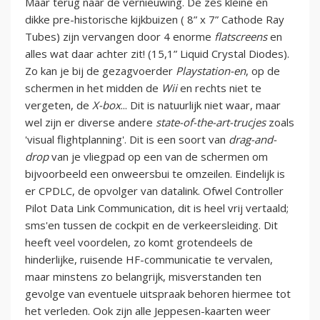
Maar terug naar de vernieuwing. De zes kleine en
dikke pre-historische kijkbuizen ( 8” x 7” Cathode Ray
Tubes) zijn vervangen door 4 enorme
flatscreens
en
alles wat daar achter zit! (15,1” Liquid Crystal Diodes).
Zo kan je bij de gezagvoerder
Playstation-en
, op de
schermen in het midden de
Wii
en rechts niet te
vergeten, de
X-box
... Dit is natuurlijk niet waar, maar
wel zijn er diverse andere
state-of-the-art-trucjes
zoals
'visual flightplanning'. Dit is een soort van
drag-and-
drop
van je vliegpad op een van de schermen om
bijvoorbeeld een onweersbui te omzeilen. Eindelijk is
er CPDLC, de opvolger van datalink. Ofwel Controller
Pilot Data Link Communication, dit is heel vrij vertaald;
sms'en tussen de cockpit en de verkeersleiding. Dit
heeft veel voordelen, zo komt grotendeels de
hinderlijke, ruisende HF-communicatie te vervalen,
maar minstens zo belangrijk, misverstanden ten
gevolge van eventuele uitspraak behoren hiermee tot
het verleden. Ook zijn alle Jeppesen-kaarten weer