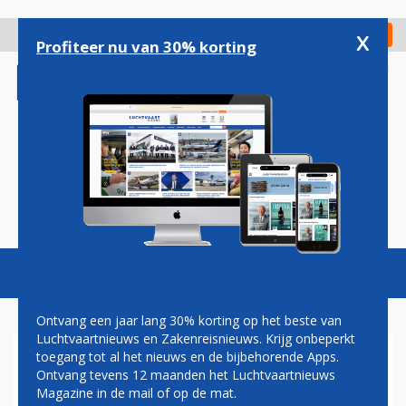
Overslaan
en
x
Digitaal Magazine
Registreer
Check in
naar
Profiteer nu van 30% korting
de
inhoud
gaan
Magazine
Podcasts
Vacatures
Toggl
naviga
Ontvang een jaar lang 30% korting op het beste van
Luchtvaartnieuws en Zakenreisnieuws. Krijg onbeperkt
toegang tot al het nieuws en de bijbehorende Apps.
JOHN JANSEN: PENNY WISE,
Ontvang tevens 12 maanden het Luchtvaartnieuws
POUND FOOLISH?
Magazine in de mail of op de mat.