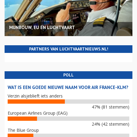
MIJNBOUW, EU EN LUCHTVAART
PARTNERS VAN LUCHTVAARTNIEUWS.NL!
POLL
WAT IS EEN GOEDE NIEUWE NAAM VOOR AIR FRANCE-KLM?
Verzin alsjeblieft iets anders
47% (81 stemmen)
European Airlines Group (EAG)
24% (42 stemmen)
The Blue Group