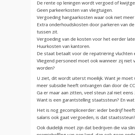
De rente op leningen wordt vergoed of kwijtge
Geen parkeerkosten van vliegtuigen.
Vergoeding hangaarkosten waar ook niet meer
Extra onderhoudskosten door parkeren van de v
tussen zit.
Vergoeding van de kosten voor het eerder late
Huurkosten van kantoren.
De staat betaalt voor de repatriëring vluchten e
Vliegend personeel moet ook wanneer zij niet vl
worden?
U ziet, dit wordt uiterst moeilijk. Want je moe
meer subsidie heeft ontvangen dan door de CO
Ga er maar aan zitten, veel steun zal niet eens z
Want is een garantstelling staatssteun? En w
Het is nog gecompliceerder: ieder bedrijf heef
salaris ook gaat vergoeden, is dat staatssteun
Ook duidelijk moet zijn dat bedrijven die via sl
premieheffing van een land, dan ook geen onde