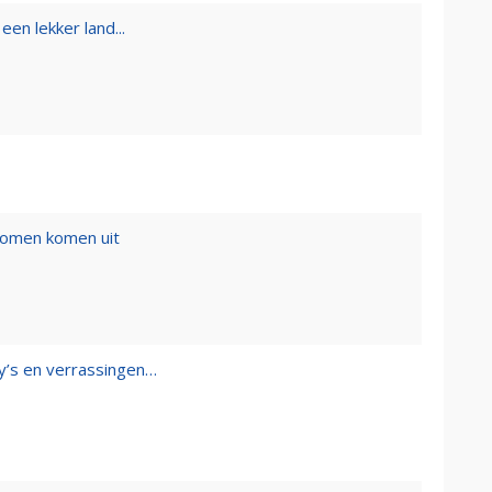
een lekker land...
romen komen uit
y’s en verrassingen…