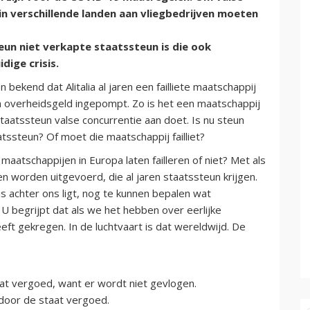
 in verschillende landen aan vliegbedrijven moeten
teun niet verkapte staatssteun is die ook
dige crisis.
bekend dat Alitalia al jaren een failliete maatschappij
aan overheidsgeld ingepompt. Zo is het een maatschappij
atssteun valse concurrentie aan doet. Is nu steun
tssteun? Of moet die maatschappij failliet?
atschappijen in Europa laten failleren of niet? Met als
n worden uitgevoerd, die al jaren staatssteun krijgen.
is achter ons ligt, nog te kunnen bepalen wat
 U begrijpt dat als we het hebben over eerlijke
ft gekregen. In de luchtvaart is dat wereldwijd. De
at vergoed, want er wordt niet gevlogen.
door de staat vergoed.