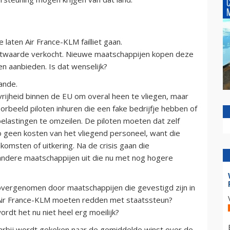
 laten Air France-KLM failliet gaan.
ktwaarde verkocht. Nieuwe maatschappijen kopen deze
en aanbieden. Is dat wenselijk?
ande.
vrijheid binnen de EU om overal heen te vliegen, maar
oorbeeld piloten inhuren die een fake bedrijfje hebben of
 belastingen te omzeilen. De piloten moeten dat zelf
o geen kosten van het vliegend personeel, want die
nkomsten of uitkering. Na de crisis gaan die
 andere maatschappijen uit die nu met nog hogere
 overgenomen door maatschappijen die gevestigd zijn in
 Air France-KLM moeten redden met staatssteun?
ordt het nu niet heel erg moeilijk?
arbij wordt gekeken naar de gemiddelde winst over de