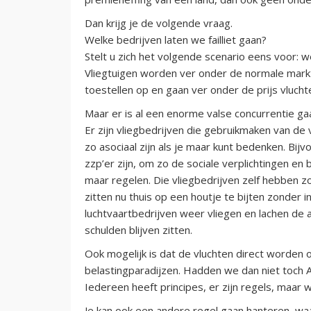
Dan krijg je de volgende vraag.
Welke bedrijven laten we failliet gaan?
Stelt u zich het volgende scenario eens voor: we
Vliegtuigen worden ver onder de normale mar
toestellen op en gaan ver onder de prijs vlucht
Maar er is al een enorme valse concurrentie ga
Er zijn vliegbedrijven die gebruikmaken van de 
zo asociaal zijn als je maar kunt bedenken. Bijv
zzp’er zijn, om zo de sociale verplichtingen en
maar regelen. Die vliegbedrijven zelf hebben z
zitten nu thuis op een houtje te bijten zonder i
luchtvaartbedrijven weer vliegen en lachen de
schulden blijven zitten.
Ook mogelijk is dat de vluchten direct worden
belastingparadijzen. Hadden we dan niet toch
Iedereen heeft principes, er zijn regels, maar w
Je kan ook een andere regel gaan hanteren, wa