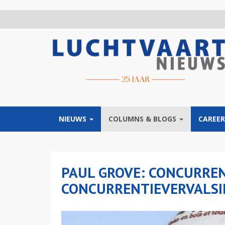
Overslaan
en
naar
de
inhoud
gaan
NIEUWS
COLUMNS & BLOGS
CAREER
PAUL GROVE: CONCURREN
CONCURRENTIEVERVALSI