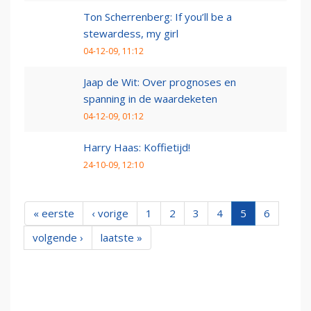
Ton Scherrenberg: If you’ll be a
stewardess, my girl
04-12-09, 11:12
Jaap de Wit: Over prognoses en
spanning in de waardeketen
04-12-09, 01:12
Harry Haas: Koffietijd!
24-10-09, 12:10
« eerste
‹ vorige
1
2
3
4
5
6
volgende ›
laatste »