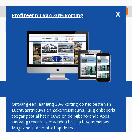
Overslaan
en
x
Digitaal Magazine
Registreer
Check in
naar
Profiteer nu van 30% korting
de
inhoud
gaan
Magazine
Podcasts
Vacatures
Toggl
naviga
Ontvang een jaar lang 30% korting op het beste van
Luchtvaartnieuws en Zakenreisnieuws. Krijg onbeperkt
toegang tot al het nieuws en de bijbehorende Apps.
PAUL GROVE: CONCURRENTIE
Ontvang tevens 12 maanden het Luchtvaartnieuws
EN
Magazine in de mail of op de mat.