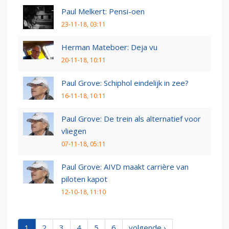
Paul Melkert: Pensi-oen
23-11-18, 03:11
Herman Mateboer: Deja vu
20-11-18, 10:11
Paul Grove: Schiphol eindelijk in zee?
16-11-18, 10:11
Paul Grove: De trein als alternatief voor
vliegen
07-11-18, 05:11
Paul Grove: AIVD maakt carrière van
piloten kapot
12-10-18, 11:10
1
2
3
4
5
6
volgende ›