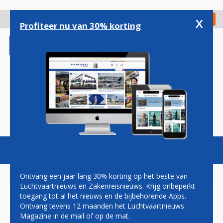
Overslaan
en
x
Digitaal Magazine
Registreer
Check in
naar
Profiteer nu van 30% korting
de
inhoud
gaan
Magazine
Podcasts
Vacatures
Toggl
naviga
Ontvang een jaar lang 30% korting op het beste van
Luchtvaartnieuws en Zakenreisnieuws. Krijg onbeperkt
toegang tot al het nieuws en de bijbehorende Apps.
PAUL GROVE: IS DE VASTE
Ontvang tevens 12 maanden het Luchtvaartnieuws
BOCHTSTRAAL GEVAARLIJK?
Magazine in de mail of op de mat.