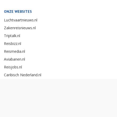
ONZE WEBSITES
Luchtvaartnieuws.nl
Zakenreisnieuws.nl
Triptalk.nl
Reisbizz.nl
Reismedia.nl
Aviabanen.nl
Reisjobs.nl
Caribisch Nederland.nl
Careerexperience.nl
Zakenreisawards.nl