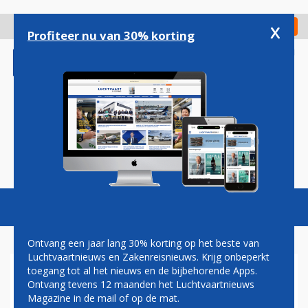
Overslaan
en
x
Digitaal Magazine
Registreer
Check in
naar
Profiteer nu van 30% korting
de
inhoud
gaan
Magazine
Podcasts
Vacatures
Toggl
naviga
Ontvang een jaar lang 30% korting op het beste van
Luchtvaartnieuws en Zakenreisnieuws. Krijg onbeperkt
toegang tot al het nieuws en de bijbehorende Apps.
PAUL GROVE: LUCHTVAART,
Ontvang tevens 12 maanden het Luchtvaartnieuws
CO2-DOELEN EN DE ZEE
Magazine in de mail of op de mat.