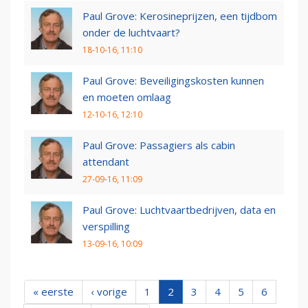
Paul Grove: Kerosineprijzen, een tijdbom
onder de luchtvaart?
18-10-16, 11:10
Paul Grove: Beveiligingskosten kunnen
en moeten omlaag
12-10-16, 12:10
Paul Grove: Passagiers als cabin
attendant
27-09-16, 11:09
Paul Grove: Luchtvaartbedrijven, data en
verspilling
13-09-16, 10:09
« eerste
‹ vorige
1
2
3
4
5
6