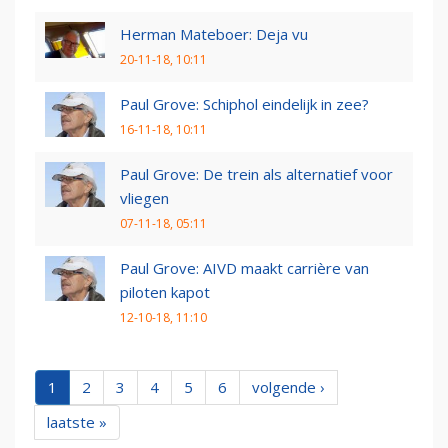
Herman Mateboer: Deja vu
20-11-18, 10:11
Paul Grove: Schiphol eindelijk in zee?
16-11-18, 10:11
Paul Grove: De trein als alternatief voor
vliegen
07-11-18, 05:11
Paul Grove: AIVD maakt carrière van
piloten kapot
12-10-18, 11:10
1
2
3
4
5
6
volgende ›
laatste »