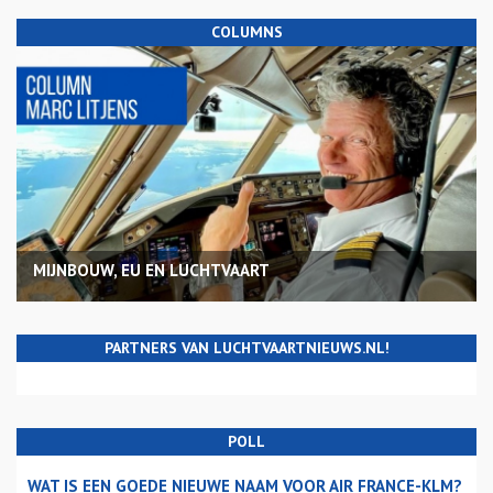
COLUMNS
MIJNBOUW, EU EN LUCHTVAART
PARTNERS VAN LUCHTVAARTNIEUWS.NL!
POLL
WAT IS EEN GOEDE NIEUWE NAAM VOOR AIR FRANCE-KLM?