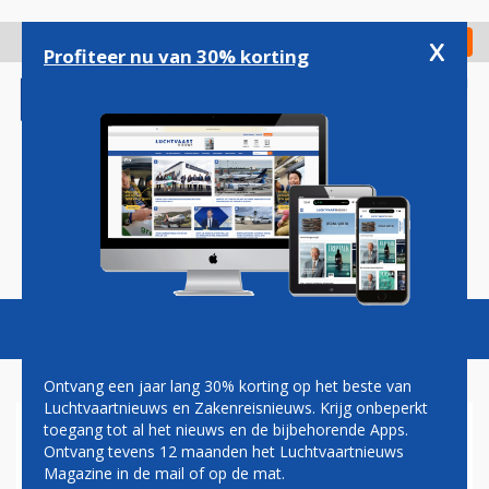
Overslaan
en
x
Digitaal Magazine
Registreer
Check in
naar
Profiteer nu van 30% korting
de
inhoud
gaan
Magazine
Podcasts
Vacatures
Toggl
naviga
Ontvang een jaar lang 30% korting op het beste van
Luchtvaartnieuws en Zakenreisnieuws. Krijg onbeperkt
toegang tot al het nieuws en de bijbehorende Apps.
PAUL MELKERT: GAS
Ontvang tevens 12 maanden het Luchtvaartnieuws
Magazine in de mail of op de mat.