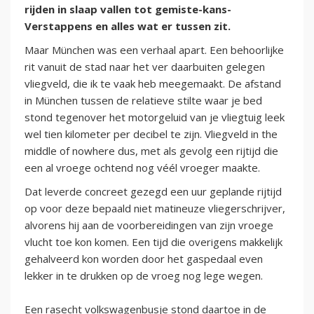
rijden in slaap vallen tot gemiste-kans-
Verstappens en alles wat er tussen zit.
Maar München was een verhaal apart. Een behoorlijke
rit vanuit de stad naar het ver daarbuiten gelegen
vliegveld, die ik te vaak heb meegemaakt. De afstand
in München tussen de relatieve stilte waar je bed
stond tegenover het motorgeluid van je vliegtuig leek
wel tien kilometer per decibel te zijn. Vliegveld in the
middle of nowhere dus, met als gevolg een rijtijd die
een al vroege ochtend nog véél vroeger maakte.
Dat leverde concreet gezegd een uur geplande rijtijd
op voor deze bepaald niet matineuze vliegerschrijver,
alvorens hij aan de voorbereidingen van zijn vroege
vlucht toe kon komen. Een tijd die overigens makkelijk
gehalveerd kon worden door het gaspedaal even
lekker in te drukken op de vroeg nog lege wegen.
Een rasecht volkswagenbusje stond daartoe in de