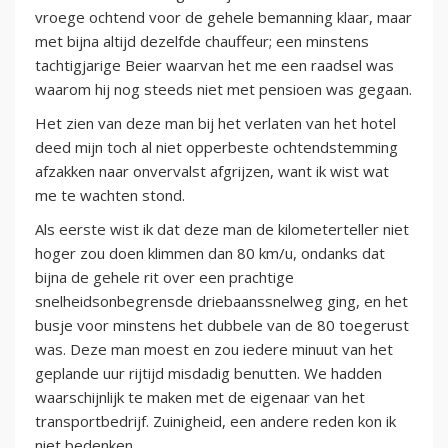
vroege ochtend voor de gehele bemanning klaar, maar
met bijna altijd dezelfde chauffeur; een minstens
tachtigjarige Beier waarvan het me een raadsel was
waarom hij nog steeds niet met pensioen was gegaan.
Het zien van deze man bij het verlaten van het hotel
deed mijn toch al niet opperbeste ochtendstemming
afzakken naar onvervalst afgrijzen, want ik wist wat
me te wachten stond.
Als eerste wist ik dat deze man de kilometerteller niet
hoger zou doen klimmen dan 80 km/u, ondanks dat
bijna de gehele rit over een prachtige
snelheidsonbegrensde driebaanssnelweg ging, en het
busje voor minstens het dubbele van de 80 toegerust
was. Deze man moest en zou iedere minuut van het
geplande uur rijtijd misdadig benutten. We hadden
waarschijnlijk te maken met de eigenaar van het
transportbedrijf. Zuinigheid, een andere reden kon ik
niet bedenken.