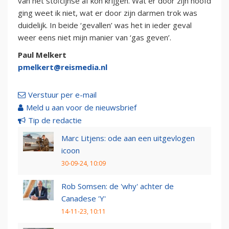
van het stoïcijnse af kon krijgen. Wat er door zijn hoofd
ging weet ik niet, wat er door zijn darmen trok was
duidelijk. In beide ‘gevallen’ was het in ieder geval
weer eens niet mijn manier van ‘gas geven’.
Paul Melkert
pmelkert@reismedia.nl
Verstuur per e-mail
Meld u aan voor de nieuwsbrief
Tip de redactie
Marc Litjens: ode aan een uitgevlogen
icoon
30-09-24, 10:09
Rob Somsen: de 'why' achter de
Canadese 'Y'
14-11-23, 10:11