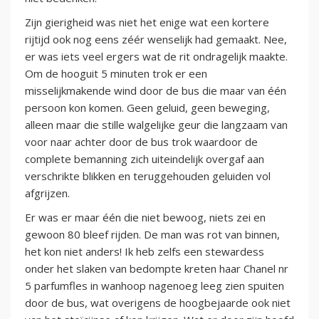
Zijn gierigheid was niet het enige wat een kortere
rijtijd ook nog eens zéér wenselijk had gemaakt. Nee,
er was iets veel ergers wat de rit ondragelijk maakte.
Om de hooguit 5 minuten trok er een
misselijkmakende wind door de bus die maar van één
persoon kon komen. Geen geluid, geen beweging,
alleen maar die stille walgelijke geur die langzaam van
voor naar achter door de bus trok waardoor de
complete bemanning zich uiteindelijk overgaf aan
verschrikte blikken en teruggehouden geluiden vol
afgrijzen.
Er was er maar één die niet bewoog, niets zei en
gewoon 80 bleef rijden. De man was rot van binnen,
het kon niet anders! Ik heb zelfs een stewardess
onder het slaken van bedompte kreten haar Chanel nr
5 parfumfles in wanhoop nagenoeg leeg zien spuiten
door de bus, wat overigens de hoogbejaarde ook niet