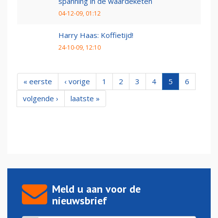
spanning in de waardeketen
04-12-09, 01:12
Harry Haas: Koffietijd!
24-10-09, 12:10
« eerste
‹ vorige
1
2
3
4
5
6
volgende ›
laatste »
Meld u aan voor de
nieuwsbrief