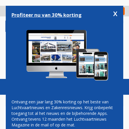
Overslaan
en
x
Digitaal Magazine
Registreer
Check in
naar
Profiteer nu van 30% korting
de
inhoud
gaan
Magazine
Podcasts
Vacatures
Toggl
naviga
Ontvang een jaar lang 30% korting op het beste van
Luchtvaartnieuws en Zakenreisnieuws. Krijg onbeperkt
toegang tot al het nieuws en de bijbehorende Apps.
PAUL MELKERT: GAS
Ontvang tevens 12 maanden het Luchtvaartnieuws
Magazine in de mail of op de mat.