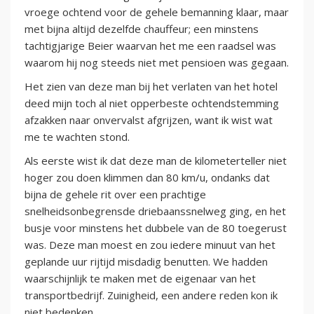
vroege ochtend voor de gehele bemanning klaar, maar
met bijna altijd dezelfde chauffeur; een minstens
tachtigjarige Beier waarvan het me een raadsel was
waarom hij nog steeds niet met pensioen was gegaan.
Het zien van deze man bij het verlaten van het hotel
deed mijn toch al niet opperbeste ochtendstemming
afzakken naar onvervalst afgrijzen, want ik wist wat
me te wachten stond.
Als eerste wist ik dat deze man de kilometerteller niet
hoger zou doen klimmen dan 80 km/u, ondanks dat
bijna de gehele rit over een prachtige
snelheidsonbegrensde driebaanssnelweg ging, en het
busje voor minstens het dubbele van de 80 toegerust
was. Deze man moest en zou iedere minuut van het
geplande uur rijtijd misdadig benutten. We hadden
waarschijnlijk te maken met de eigenaar van het
transportbedrijf. Zuinigheid, een andere reden kon ik
niet bedenken.