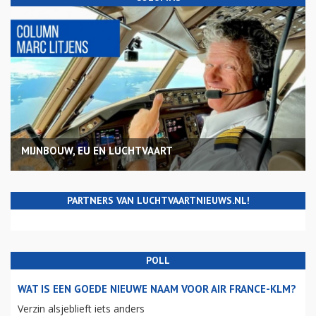
MIJNBOUW, EU EN LUCHTVAART
PARTNERS VAN LUCHTVAARTNIEUWS.NL!
POLL
WAT IS EEN GOEDE NIEUWE NAAM VOOR AIR FRANCE-KLM?
Verzin alsjeblieft iets anders