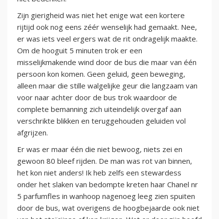
Zijn gierigheid was niet het enige wat een kortere
rijtijd ook nog eens zéér wenselijk had gemaakt. Nee,
er was iets veel ergers wat de rit ondragelijk maakte.
Om de hooguit 5 minuten trok er een
misselijkmakende wind door de bus die maar van één
persoon kon komen. Geen geluid, geen beweging,
alleen maar die stille walgelijke geur die langzaam van
voor naar achter door de bus trok waardoor de
complete bemanning zich uiteindelijk overgaf aan
verschrikte blikken en teruggehouden geluiden vol
afgrijzen.
Er was er maar één die niet bewoog, niets zei en
gewoon 80 bleef rijden. De man was rot van binnen,
het kon niet anders! Ik heb zelfs een stewardess
onder het slaken van bedompte kreten haar Chanel nr
5 parfumfles in wanhoop nagenoeg leeg zien spuiten
door de bus, wat overigens de hoogbejaarde ook niet