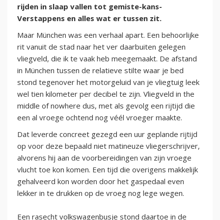
rijden in slaap vallen tot gemiste-kans-
Verstappens en alles wat er tussen zit.
Maar München was een verhaal apart. Een behoorlijke
rit vanuit de stad naar het ver daarbuiten gelegen
vliegveld, die ik te vaak heb meegemaakt. De afstand
in München tussen de relatieve stilte waar je bed
stond tegenover het motorgeluid van je vliegtuig leek
wel tien kilometer per decibel te zijn. Vliegveld in the
middle of nowhere dus, met als gevolg een rijtijd die
een al vroege ochtend nog véél vroeger maakte.
Dat leverde concreet gezegd een uur geplande rijtijd
op voor deze bepaald niet matineuze vliegerschrijver,
alvorens hij aan de voorbereidingen van zijn vroege
vlucht toe kon komen. Een tijd die overigens makkelijk
gehalveerd kon worden door het gaspedaal even
lekker in te drukken op de vroeg nog lege wegen.
Een rasecht volkswagenbusje stond daartoe in de