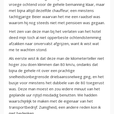
vroege ochtend voor de gehele bemanning klaar, maar
met bijna altijd dezelfde chauffeur; een minstens
tachtigjarige Beier waarvan het me een raadsel was
waarom hij nog steeds niet met pensioen was gegaan.
Het zien van deze man bij het verlaten van het hotel
deed mijn toch al niet opperbeste ochtendstemming
afzakken naar onvervalst afgrijzen, want ik wist wat
me te wachten stond.
Als eerste wist ik dat deze man de kilometerteller niet
hoger zou doen klimmen dan 80 km/u, ondanks dat
bijna de gehele rit over een prachtige
snelheidsonbegrensde driebaanssnelweg ging, en het
busje voor minstens het dubbele van de 80 toegerust
was. Deze man moest en zou iedere minuut van het
geplande uur rijtijd misdadig benutten. We hadden
waarschijnlijk te maken met de eigenaar van het
transportbedrijf. Zuinigheid, een andere reden kon ik
niet bedenken.