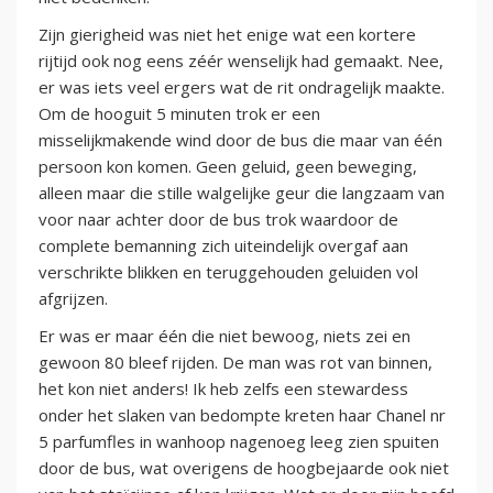
Zijn gierigheid was niet het enige wat een kortere
rijtijd ook nog eens zéér wenselijk had gemaakt. Nee,
er was iets veel ergers wat de rit ondragelijk maakte.
Om de hooguit 5 minuten trok er een
misselijkmakende wind door de bus die maar van één
persoon kon komen. Geen geluid, geen beweging,
alleen maar die stille walgelijke geur die langzaam van
voor naar achter door de bus trok waardoor de
complete bemanning zich uiteindelijk overgaf aan
verschrikte blikken en teruggehouden geluiden vol
afgrijzen.
Er was er maar één die niet bewoog, niets zei en
gewoon 80 bleef rijden. De man was rot van binnen,
het kon niet anders! Ik heb zelfs een stewardess
onder het slaken van bedompte kreten haar Chanel nr
5 parfumfles in wanhoop nagenoeg leeg zien spuiten
door de bus, wat overigens de hoogbejaarde ook niet