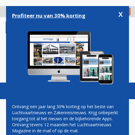
Overslaan
en
x
Digitaal Magazine
Registreer
Check in
naar
Profiteer nu van 30% korting
de
inhoud
gaan
Magazine
Podcasts
Vacatures
Toggl
naviga
Ontvang een jaar lang 30% korting op het beste van
Luchtvaartnieuws en Zakenreisnieuws. Krijg onbeperkt
toegang tot al het nieuws en de bijbehorende Apps.
PAUL MELKERT: GAS
Ontvang tevens 12 maanden het Luchtvaartnieuws
Magazine in de mail of op de mat.