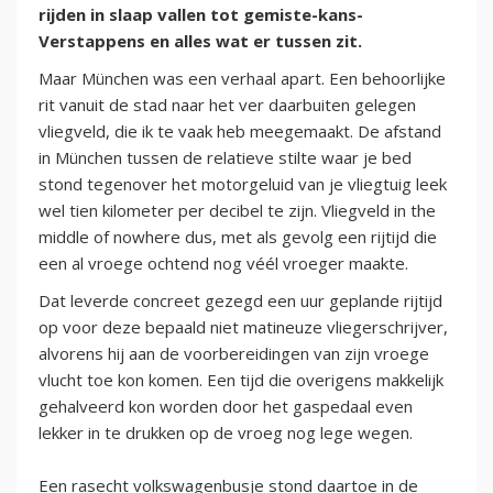
rijden in slaap vallen tot gemiste-kans-
Verstappens en alles wat er tussen zit.
Maar München was een verhaal apart. Een behoorlijke
rit vanuit de stad naar het ver daarbuiten gelegen
vliegveld, die ik te vaak heb meegemaakt. De afstand
in München tussen de relatieve stilte waar je bed
stond tegenover het motorgeluid van je vliegtuig leek
wel tien kilometer per decibel te zijn. Vliegveld in the
middle of nowhere dus, met als gevolg een rijtijd die
een al vroege ochtend nog véél vroeger maakte.
Dat leverde concreet gezegd een uur geplande rijtijd
op voor deze bepaald niet matineuze vliegerschrijver,
alvorens hij aan de voorbereidingen van zijn vroege
vlucht toe kon komen. Een tijd die overigens makkelijk
gehalveerd kon worden door het gaspedaal even
lekker in te drukken op de vroeg nog lege wegen.
Een rasecht volkswagenbusje stond daartoe in de