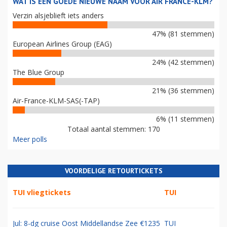
WAT IS EEN GOEDE NIEUWE NAAM VOOR AIR FRANCE-KLM?
Verzin alsjeblieft iets anders
47% (81 stemmen)
European Airlines Group (EAG)
24% (42 stemmen)
The Blue Group
21% (36 stemmen)
Air-France-KLM-SAS(-TAP)
6% (11 stemmen)
Totaal aantal stemmen: 170
Meer polls
VOORDELIGE RETOURTICKETS
TUI vliegtickets
TUI
Jul: 8-dg cruise Oost Middellandse Zee €1235
TUI