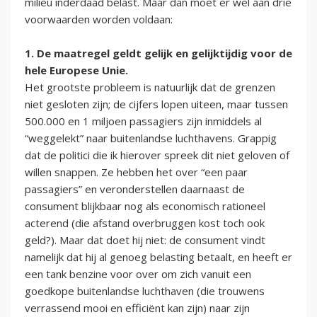
milieu inderdaad belast. Maar dan moet er wel aan drie
voorwaarden worden voldaan:
1. De maatregel geldt gelijk en gelijktijdig voor de
hele Europese Unie.
Het grootste probleem is natuurlijk dat de grenzen
niet gesloten zijn; de cijfers lopen uiteen, maar tussen
500.000 en 1 miljoen passagiers zijn inmiddels al
“weggelekt” naar buitenlandse luchthavens. Grappig
dat de politici die ik hierover spreek dit niet geloven of
willen snappen. Ze hebben het over “een paar
passagiers” en veronderstellen daarnaast de
consument blijkbaar nog als economisch rationeel
acterend (die afstand overbruggen kost toch ook
geld?). Maar dat doet hij niet: de consument vindt
namelijk dat hij al genoeg belasting betaalt, en heeft er
een tank benzine voor over om zich vanuit een
goedkope buitenlandse luchthaven (die trouwens
verrassend mooi en efficiënt kan zijn) naar zijn