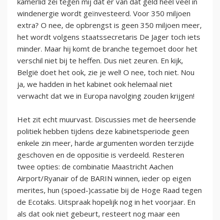
kamerlid zei tegen mij dat er van dat geld heel veel in
windenergie wordt geïnvesteerd. Voor 350 miljoen
extra? O nee, de opbrengst is geen 350 miljoen meer,
het wordt volgens staatssecretaris De Jager toch iets
minder. Maar hij komt de branche tegemoet door het
verschil niet bij te heffen. Dus niet zeuren. En kijk,
België doet het ook, zie je wel! O nee, toch niet. Nou
ja, we hadden in het kabinet ook helemaal niet
verwacht dat we in Europa navolging zouden krijgen!
Het zit echt muurvast. Discussies met de heersende
politiek hebben tijdens deze kabinetsperiode geen
enkele zin meer, harde argumenten worden terzijde
geschoven en de oppositie is verdeeld. Resteren
twee opties: de combinatie Maastricht Aachen
Airport/Ryanair of de BARIN winnen, ieder op eigen
merites, hun (spoed-)cassatie bij de Hoge Raad tegen
de Ecotaks. Uitspraak hopelijk nog in het voorjaar. En
als dat ook niet gebeurt, resteert nog maar een