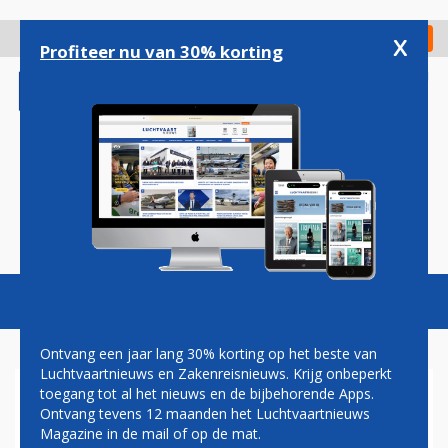
Overslaan
en
x
Digitaal Magazine
Registreer
Check in
naar
Profiteer nu van 30% korting
de
inhoud
gaan
Magazine
Podcasts
Vacatures
Toggl
naviga
Ontvang een jaar lang 30% korting op het beste van
Luchtvaartnieuws en Zakenreisnieuws. Krijg onbeperkt
toegang tot al het nieuws en de bijbehorende Apps.
SANDER HEIJMANS:
Ontvang tevens 12 maanden het Luchtvaartnieuws
ECO-/VLIEG-/TICKETTAKS
Magazine in de mail of op de mat.