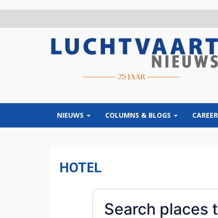
Overslaan
en
naar
de
inhoud
gaan
NIEUWS
COLUMNS & BLOGS
CAREER
HOTEL