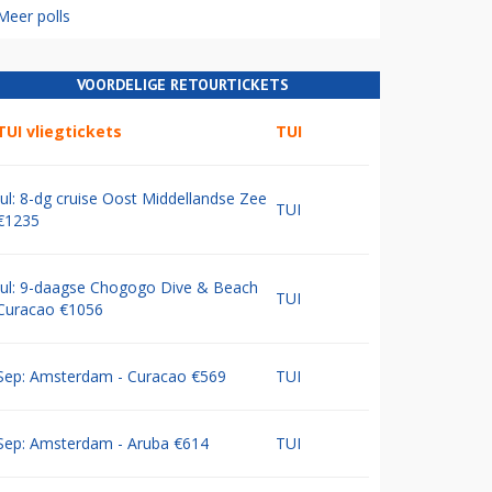
Meer polls
VOORDELIGE RETOURTICKETS
TUI vliegtickets
TUI
Jul: 8-dg cruise Oost Middellandse Zee
TUI
€1235
Jul: 9-daagse Chogogo Dive & Beach
TUI
Curacao €1056
Sep: Amsterdam - Curacao €569
TUI
Sep: Amsterdam - Aruba €614
TUI