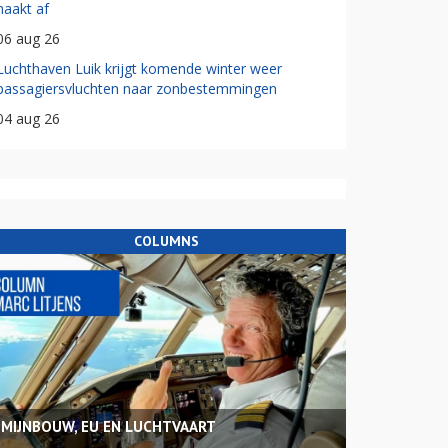
haakt af
06 aug 26
Luchthaven Luik krijgt komende winter weer
passagiersvluchten naar zonbestemmingen
04 aug 26
COLUMNS
MIJNBOUW, EU EN LUCHTVAART