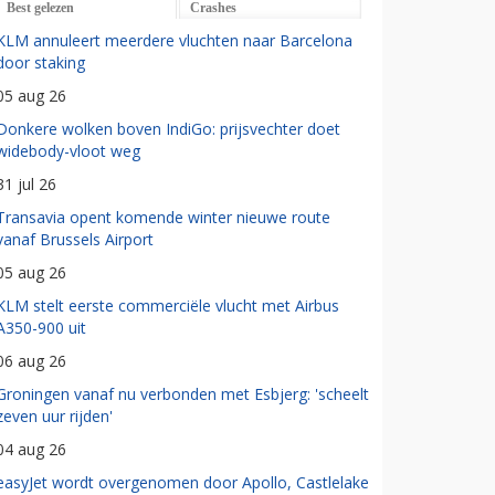
Best gelezen
Crashes
KLM annuleert meerdere vluchten naar Barcelona
door staking
05 aug 26
Donkere wolken boven IndiGo: prijsvechter doet
widebody-vloot weg
31 jul 26
Transavia opent komende winter nieuwe route
vanaf Brussels Airport
05 aug 26
KLM stelt eerste commerciële vlucht met Airbus
A350-900 uit
06 aug 26
Groningen vanaf nu verbonden met Esbjerg: 'scheelt
zeven uur rijden'
04 aug 26
easyJet wordt overgenomen door Apollo, Castlelake