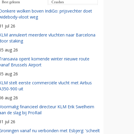
Best gelezen
Crashes
Donkere wolken boven IndiGo: prijsvechter doet
widebody-vloot weg
31 jul 26
KLM annuleert meerdere vluchten naar Barcelona
door staking
05 aug 26
Transavia opent komende winter nieuwe route
vanaf Brussels Airport
05 aug 26
KLM stelt eerste commerciële vlucht met Airbus
A350-900 uit
06 aug 26
Voormalig financieel directeur KLM Erik Swelheim
aan de slag bij ProRail
31 jul 26
Groningen vanaf nu verbonden met Esbjerg: 'scheelt