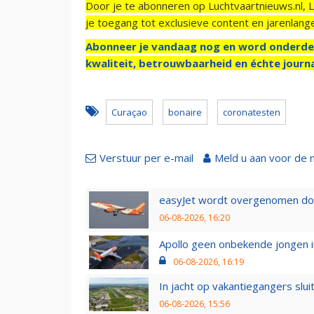
Door je te abonneren op Luchtvaartnieuws.nl, 
je toegang tot exclusieve content en jarenlang
Abonneer je vandaag nog en word onderde
kwaliteit, betrouwbaarheid en échte journa
Curaçao
bonaire
coronatesten
Verstuur per e-mail
Meld u aan voor de 
easyJet wordt overgenomen door
06-08-2026, 16:20
Apollo geen onbekende jongen i
06-08-2026, 16:19
In jacht op vakantiegangers slui
06-08-2026, 15:56