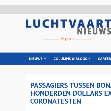
Overslaan
en
naar
de
inhoud
gaan
NIEUWS
COLUMNS & BLOGS
CAREER
PASSAGIERS TUSSEN BON
HONDERDEN DOLLARS EX
CORONATESTEN