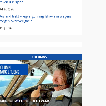
zeven uur rijden'
04 aug 26
Rusland trekt vliegvergunning Izhavia in wegens
zorgen over veiligheid
31 jul 26
COLUMNS
MIJNBOUW, EU EN LUCHTVAART