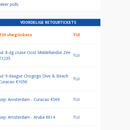
Meer polls
VOORDELIGE RETOURTICKETS
TUI vliegtickets
TUI
Jul: 8-dg cruise Oost Middellandse Zee
TUI
€1235
Jul: 9-daagse Chogogo Dive & Beach
TUI
Curacao €1056
Sep: Amsterdam - Curacao €569
TUI
Sep: Amsterdam - Aruba €614
TUI