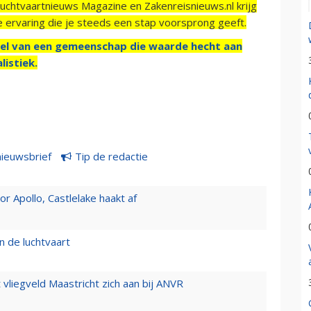
Luchtvaartnieuws Magazine en Zakenreisnieuws.nl krijg
e ervaring die je steeds een stap voorsprong geeft.
el van een gemeenschap die waarde hecht aan
listiek.
nieuwsbrief
Tip de redactie
 Apollo, Castlelake haakt af
n de luchtvaart
t vliegveld Maastricht zich aan bij ANVR