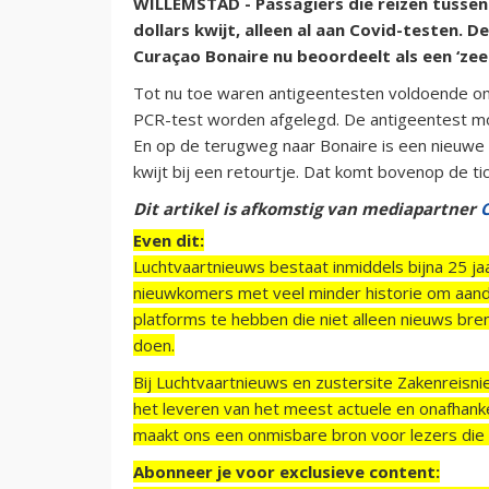
WILLEMSTAD - Passagiers die reizen tussen
dollars kwijt, alleen al aan Covid-testen. D
Curaçao Bonaire nu beoordeelt als een ‘zeer
Tot nu toe waren antigeentesten voldoende om
PCR-test worden afgelegd. De antigeentest m
En op de terugweg naar Bonaire is een nieuwe P
kwijt bij een retourtje. Dat komt bovenop de tic
Dit artikel is afkomstig van mediapartner
Even dit:
Luchtvaartnieuws bestaat inmiddels bijna 25 jaa
nieuwkomers met veel minder historie om aand
platforms te hebben die niet alleen nieuws bre
doen.
Bij Luchtvaartnieuws en zustersite Zakenreisn
het leveren van het meest actuele en onafhankel
maakt ons een onmisbare bron voor lezers die g
Abonneer je voor exclusieve content: