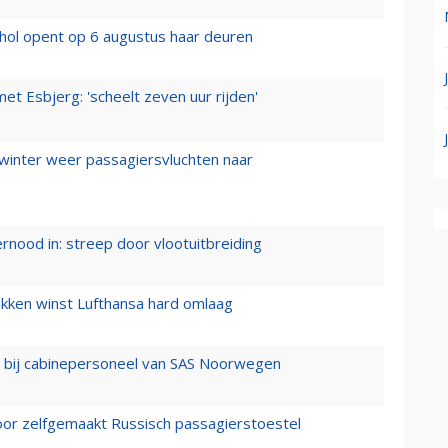
hol opent op 6 augustus haar deuren
t Esbjerg: 'scheelt zeven uur rijden'
 winter weer passagiersvluchten naar
ernood in: streep door vlootuitbreiding
ukken winst Lufthansa hard omlaag
 bij cabinepersoneel van SAS Noorwegen
voor zelfgemaakt Russisch passagierstoestel