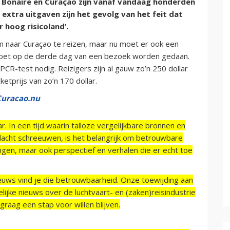
 Bonaire en Curaçao zijn vanaf vandaag honderden
e extra uitgaven zijn het gevolg van het feit dat
 hoog risicoland’.
 naar Curaçao te reizen, maar nu moet er ook een
oet op de derde dag van een bezoek worden gedaan.
CR-test nodig. Reizigers zijn al gauw zo’n 250 dollar
ketprijs van zo’n 170 dollar.
Curacao.nu
r. In een tijd waarin talloze vergelijkbare bronnen en
acht schreeuwen, is het belangrijk om betrouwbare
ngen, maar ook perspectief en verhalen die er echt toe
ieuws vind je die betrouwbaarheid. Onze toewijding aan
ijke nieuws over de luchtvaart- en (zaken)reisindustrie
raag een stap voor willen blijven.