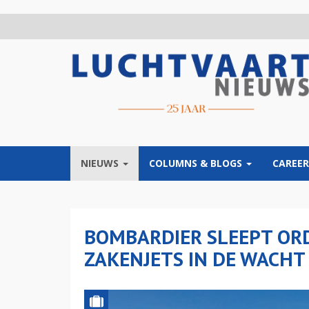
Overslaan
en
naar
de
inhoud
gaan
NIEUWS
COLUMNS & BLOGS
CAREER
BOMBARDIER SLEEPT ORD
ZAKENJETS IN DE WACHT