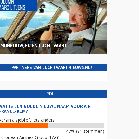
MIJNBOUW, EU EN LUCHTVAART
PARTNERS VAN LUCHTVAARTNIEUWS.NL!
POLL
WAT IS EEN GOEDE NIEUWE NAAM VOOR AIR
FRANCE-KLM?
Verzin alsjeblieft iets anders
47% (81 stemmen)
European Airlines Group (EAG)