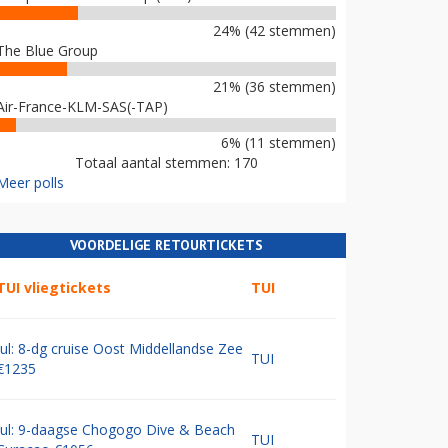
24% (42 stemmen)
The Blue Group
21% (36 stemmen)
Air-France-KLM-SAS(-TAP)
6% (11 stemmen)
Totaal aantal stemmen: 170
Meer polls
VOORDELIGE RETOURTICKETS
TUI vliegtickets
TUI
Jul: 8-dg cruise Oost Middellandse Zee
TUI
€1235
Jul: 9-daagse Chogogo Dive & Beach
TUI