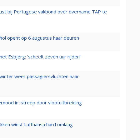
rust bij Portugese vakbond over overname TAP te
hol opent op 6 augustus haar deuren
t Esbjerg: 'scheelt zeven uur rijden'
 winter weer passagiersvluchten naar
ernood in: streep door vlootuitbreiding
ukken winst Lufthansa hard omlaag