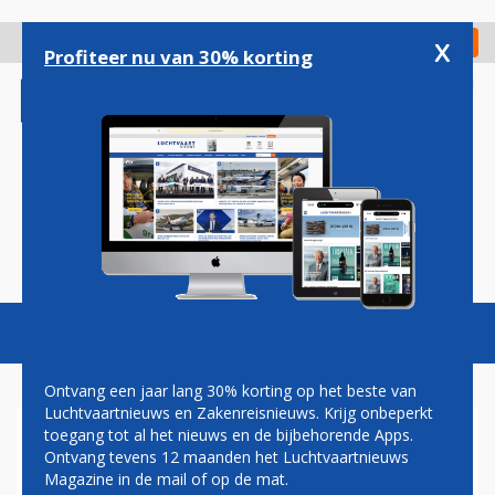
Overslaan
en
x
Digitaal Magazine
Registreer
Check in
naar
Profiteer nu van 30% korting
de
inhoud
gaan
Magazine
Podcasts
Vacatures
Toggl
naviga
Ontvang een jaar lang 30% korting op het beste van
Luchtvaartnieuws en Zakenreisnieuws. Krijg onbeperkt
toegang tot al het nieuws en de bijbehorende Apps.
FOKKER BIEDT VIRTUEEL
Ontvang tevens 12 maanden het Luchtvaartnieuws
KIJKJE IN
Magazine in de mail of op de mat.