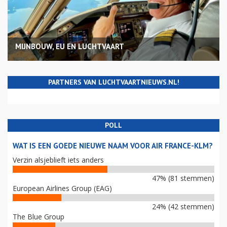
MIJNBOUW, EU EN LUCHTVAART
PARTNERS VAN LUCHTVAARTNIEUWS.NL!
POLL
WAT IS EEN GOEDE NIEUWE NAAM VOOR AIR FRANCE-KLM?
Verzin alsjeblieft iets anders
47% (81 stemmen)
European Airlines Group (EAG)
24% (42 stemmen)
The Blue Group