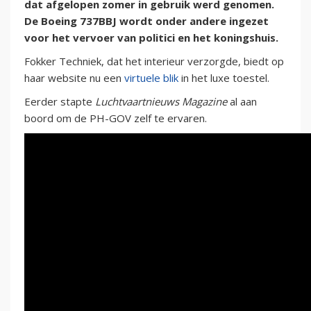
dat afgelopen zomer in gebruik werd genomen.
De Boeing 737BBJ wordt onder andere ingezet
voor het vervoer van politici en het koningshuis.
Fokker Techniek, dat het interieur verzorgde, biedt op
haar website nu een
virtuele blik
in het luxe toestel.
Eerder stapte
Luchtvaartnieuws Magazine
al aan
boord om de PH-GOV zelf te ervaren.