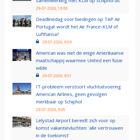
samenwerking met KLM op Schiphol uit
29-07-2026, 10:00
Deadlinedag voor biedingen op TAP Air
Portugal: wordt het Air France-KLM of
Lufthansa?
29-07-2026, 9:59
American was niet de enige Amerikaanse
maatschappij waarmee United een fusie
wilde
29-07-2026, 9:51
IT-probleem verstoort vluchtuitvoering
American Airlines, geen gevolgen
merkbaar op Schiphol
29-07-2026, 9:05
Lelystad Airport bereidt zich voor op
komst vakantievluchten: 'alle vertrouwen
in de toekomst'