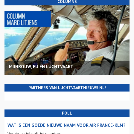
COLUMNS
MIJNBOUW, EU EN LUCHTVAART
PARTNERS VAN LUCHTVAARTNIEUWS.NL!
POLL
WAT IS EEN GOEDE NIEUWE NAAM VOOR AIR FRANCE-KLM?
Verzin alsjeblieft iets anders