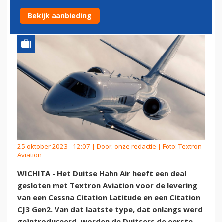
CESSNA-ZAKENJETS
Bekijk aanbieding
25 oktober 2023 - 12:07 | Door:
onze redactie
| Foto: Textron
Aviation
WICHITA - Het Duitse Hahn Air heeft een deal
gesloten met Textron Aviation voor de levering
van een Cessna Citation Latitude en een Citation
CJ3 Gen2. Van dat laatste type, dat onlangs werd
geïntroduceerd, worden de Duitsers de eerste