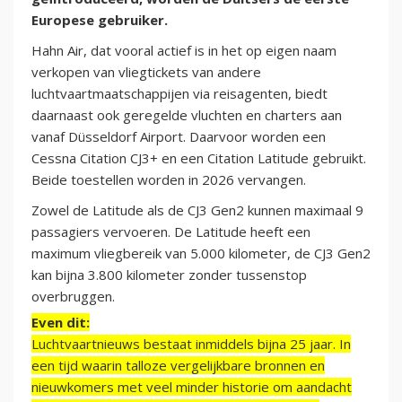
Europese gebruiker.
Hahn Air, dat vooral actief is in het op eigen naam
verkopen van vliegtickets van andere
luchtvaartmaatschappijen via reisagenten, biedt
daarnaast ook geregelde vluchten en charters aan
vanaf Düsseldorf Airport. Daarvoor worden een
Cessna Citation CJ3+ en een Citation Latitude gebruikt.
Beide toestellen worden in 2026 vervangen.
Zowel de Latitude als de CJ3 Gen2 kunnen maximaal 9
passagiers vervoeren. De Latitude heeft een
maximum vliegbereik van 5.000 kilometer, de CJ3 Gen2
kan bijna 3.800 kilometer zonder tussenstop
overbruggen.
Even dit:
Luchtvaartnieuws bestaat inmiddels bijna 25 jaar. In
een tijd waarin talloze vergelijkbare bronnen en
nieuwkomers met veel minder historie om aandacht