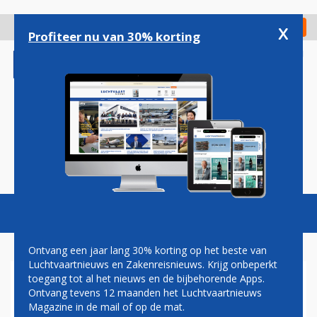
Overslaan
en
x
Digitaal Magazine
Registreer
Check in
naar
Profiteer nu van 30% korting
de
inhoud
gaan
Magazine
Podcasts
Vacatures
Toggl
naviga
Ontvang een jaar lang 30% korting op het beste van
Luchtvaartnieuws en Zakenreisnieuws. Krijg onbeperkt
toegang tot al het nieuws en de bijbehorende Apps.
HAHN AIR VERVANGT VLOOT
Ontvang tevens 12 maanden het Luchtvaartnieuws
DOOR SPLINTERNIEUWE
Magazine in de mail of op de mat.