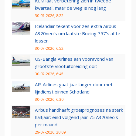
KLM laat verbetering zien in tweede
kwartaal, maar de weg is nog lang
30-07-2026, 8:22
Icelandair tekent voor zes extra Airbus
A320neo's om laatste Boeing 757's af te
lossen
30-07-2026, 6:52
US-Bangla Airlines aan vooravond van
grootste vlootuitbreiding ooit
30-07-2026, 6:45
AIS Airlines gaat jaar langer door met
lijndienst binnen Schotland
30-07-2026, 6:30
Airbus handhaaft groeiprognoses na sterk
halfjaar: eind volgend jaar 75 A320neo’s
per maand
29-07-2026, 20:09