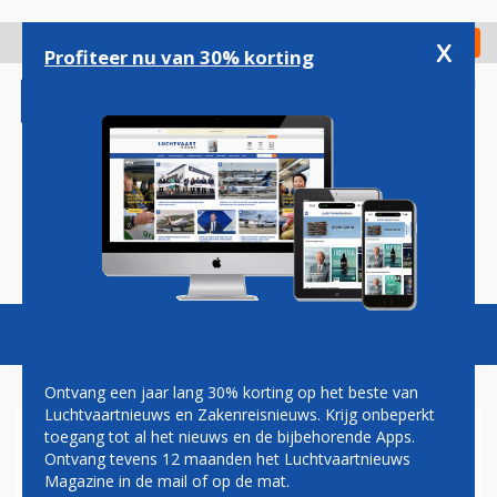
Overslaan
en
x
Digitaal Magazine
Registreer
Check in
naar
Profiteer nu van 30% korting
de
inhoud
gaan
Magazine
Podcasts
Vacatures
Toggl
naviga
Ontvang een jaar lang 30% korting op het beste van
Luchtvaartnieuws en Zakenreisnieuws. Krijg onbeperkt
toegang tot al het nieuws en de bijbehorende Apps.
'RUSLAND STOORDE GPS
Ontvang tevens 12 maanden het Luchtvaartnieuws
TIJDENS VLUCHT BRITSE
Magazine in de mail of op de mat.