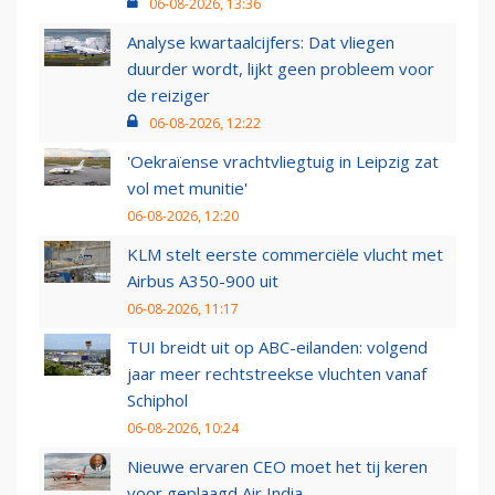
06-08-2026, 13:36
Analyse kwartaalcijfers: Dat vliegen
duurder wordt, lijkt geen probleem voor
de reiziger
06-08-2026, 12:22
'Oekraïense vrachtvliegtuig in Leipzig zat
vol met munitie'
06-08-2026, 12:20
KLM stelt eerste commerciële vlucht met
Airbus A350-900 uit
06-08-2026, 11:17
TUI breidt uit op ABC-eilanden: volgend
jaar meer rechtstreekse vluchten vanaf
Schiphol
06-08-2026, 10:24
Nieuwe ervaren CEO moet het tij keren
voor geplaagd Air India