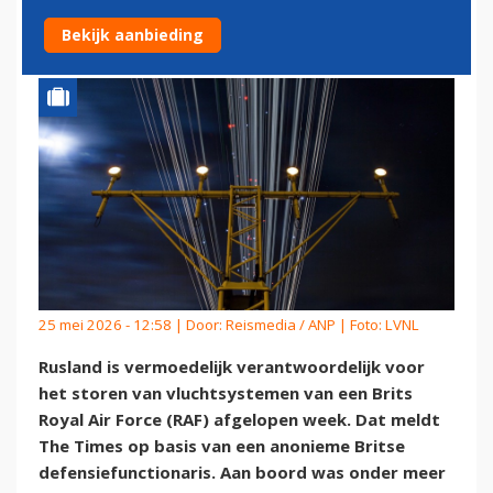
DEFENSIEMINISTER'
Bekijk aanbieding
25 mei 2026 - 12:58 | Door:
Reismedia / ANP
| Foto: LVNL
Rusland is vermoedelijk verantwoordelijk voor
het storen van vluchtsystemen van een Brits
Royal Air Force (RAF) afgelopen week. Dat meldt
The Times op basis van een anonieme Britse
defensiefunctionaris. Aan boord was onder meer