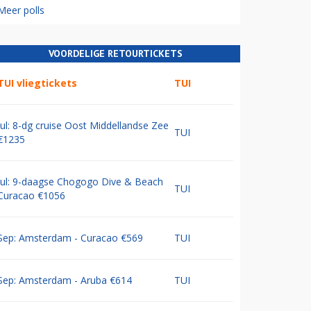
Meer polls
VOORDELIGE RETOURTICKETS
TUI vliegtickets
TUI
Jul: 8-dg cruise Oost Middellandse Zee
TUI
€1235
Jul: 9-daagse Chogogo Dive & Beach
TUI
Curacao €1056
Sep: Amsterdam - Curacao €569
TUI
Sep: Amsterdam - Aruba €614
TUI