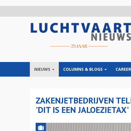
Overslaan
en
naar
de
inhoud
gaan
NIEUWS
COLUMNS & BLOGS
CAREER
ZAKENJETBEDRIJVEN TEL
'DIT IS EEN JALOEZIETAX'