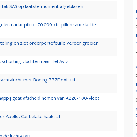
 tak SAS op laatste moment afgeblazen
elen nadat piloot 70.000 xtc-pillen smokkelde
elling en ziet orderportefeuille verder groeien
chorting vluchten naar Tel Aviv
vrachtvlucht met Boeing 777F ooit uit
happij gaat afscheid nemen van A220-100-vloot
 Apollo, Castlelake haakt af
n de luchtvaart