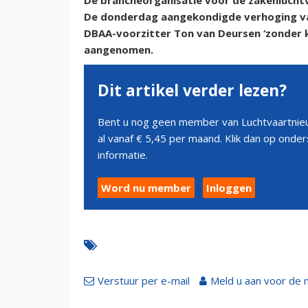
De brancheorganisatie voor de zakenluchtva
De donderdag aangekondigde verhoging van 
DBAA-voorzitter Ton van Deursen ‘zonder k
aangenomen.
Dit artikel verder lezen?
Bent u nog geen member van Luchtvaartnieu
al vanaf € 5,45 per maand. Klik dan op ond
informatie.
Word nu member
Inloggen
Verstuur per e-mail
Meld u aan voor de 