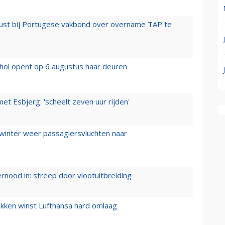
rust bij Portugese vakbond over overname TAP te
hol opent op 6 augustus haar deuren
t Esbjerg: 'scheelt zeven uur rijden'
 winter weer passagiersvluchten naar
ernood in: streep door vlootuitbreiding
ukken winst Lufthansa hard omlaag