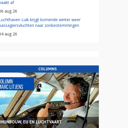
haakt af
06 aug 26
Luchthaven Luik krijgt komende winter weer
passagiersvluchten naar zonbestemmingen
04 aug 26
COLUMNS
MIJNBOUW, EU EN LUCHTVAART