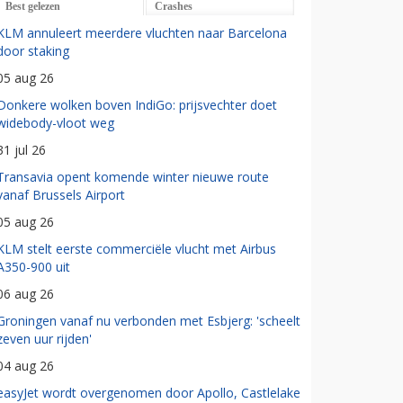
Best gelezen
Crashes
KLM annuleert meerdere vluchten naar Barcelona
door staking
05 aug 26
Donkere wolken boven IndiGo: prijsvechter doet
widebody-vloot weg
31 jul 26
Transavia opent komende winter nieuwe route
vanaf Brussels Airport
05 aug 26
KLM stelt eerste commerciële vlucht met Airbus
A350-900 uit
06 aug 26
Groningen vanaf nu verbonden met Esbjerg: 'scheelt
zeven uur rijden'
04 aug 26
easyJet wordt overgenomen door Apollo, Castlelake