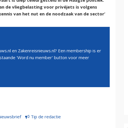
art is diep teleurgesteld in de Haagse politiek.
de vliegbelasting voor privéjets is volgens
ennis van het nut en de noodzaak van de sector’
ws.nl en Zakenreisnieuws.nl? Een membership is er
erstaande 'Word nu member' button voor meer
nieuwsbrief
Tip de redactie