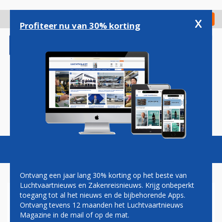
Overslaan
en
x
Digitaal Magazine
Registreer
Check in
naar
Profiteer nu van 30% korting
de
inhoud
gaan
Magazine
Podcasts
Vacatures
Toggl
naviga
Ontvang een jaar lang 30% korting op het beste van
Luchtvaartnieuws en Zakenreisnieuws. Krijg onbeperkt
toegang tot al het nieuws en de bijbehorende Apps.
STICHTING HOOGVLIEGERS
Ontvang tevens 12 maanden het Luchtvaartnieuws
START NIEUW SEIZOEN: ZIEKE
Magazine in de mail of op de mat.