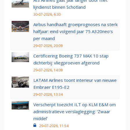
AIS Airlines gaat jaar langer door met
lijndienst binnen Schotland
30-07-2026, 6:30
Airbus handhaaft groeiprognoses na sterk
halfjaar: eind volgend jaar 75 A320neo’s
per maand
29-07-2026, 20:09
Certificering Boeing 737 MAX 10 stap
dichterbij: vliegproeven afgerond
29-07-2026, 14:09
LATAM Airlines toont interieur van nieuwe
Embraer E195-E2
29-07-2026, 13:34
Verscherpt toezicht ILT op KLM E&M om
administratieve verslaglegging: ‘Zwaar
middel’
29-07-2026, 11:54