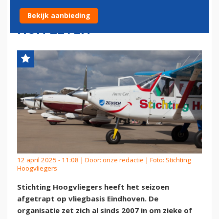
KINDEREN KRIJGEN DAG VAN
Bekijk aanbieding
HUN LEVEN
12 april 2025 - 11:08 | Door:
onze redactie
| Foto: Stichting
Hoogvliegers
Stichting Hoogvliegers heeft het seizoen
afgetrapt op vliegbasis Eindhoven. De
organisatie zet zich al sinds 2007 in om zieke of