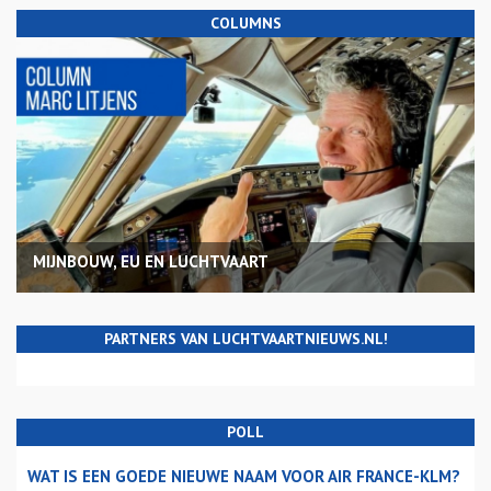
COLUMNS
MIJNBOUW, EU EN LUCHTVAART
PARTNERS VAN LUCHTVAARTNIEUWS.NL!
POLL
WAT IS EEN GOEDE NIEUWE NAAM VOOR AIR FRANCE-KLM?