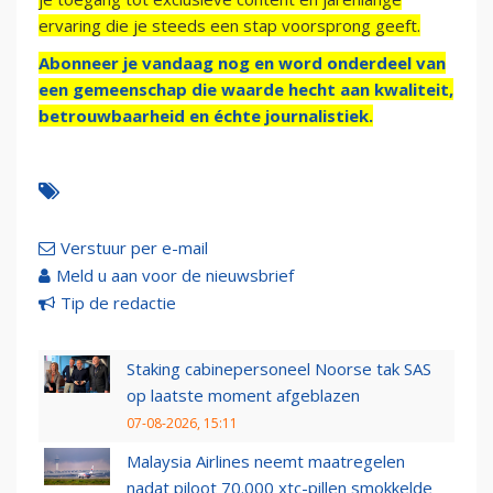
ervaring die je steeds een stap voorsprong geeft.
Abonneer je vandaag nog en word onderdeel van
een gemeenschap die waarde hecht aan kwaliteit,
betrouwbaarheid en échte journalistiek.
Verstuur per e-mail
Meld u aan voor de nieuwsbrief
Tip de redactie
Staking cabinepersoneel Noorse tak SAS
op laatste moment afgeblazen
07-08-2026, 15:11
Malaysia Airlines neemt maatregelen
nadat piloot 70.000 xtc-pillen smokkelde