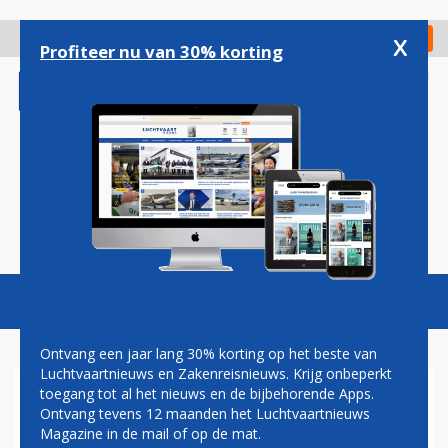
Overslaan
en
x
Digitaal Magazine
Registreer
Check in
naar
Profiteer nu van 30% korting
de
inhoud
gaan
Magazine
Podcasts
Vacatures
Toggl
naviga
Ontvang een jaar lang 30% korting op het beste van
Luchtvaartnieuws en Zakenreisnieuws. Krijg onbeperkt
toegang tot al het nieuws en de bijbehorende Apps.
VLIEGTUIG NEERGESTORT IN
Ontvang tevens 12 maanden het Luchtvaartnieuws
EAST RIVER, NEW YORK
Magazine in de mail of op de mat.