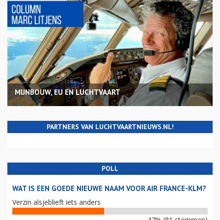
MIJNBOUW, EU EN LUCHTVAART
PARTNERS VAN LUCHTVAARTNIEUWS.NL!
POLL
WAT IS EEN GOEDE NIEUWE NAAM VOOR AIR FRANCE-KLM?
Verzin alsjeblieft iets anders
47% (81 stemmen)