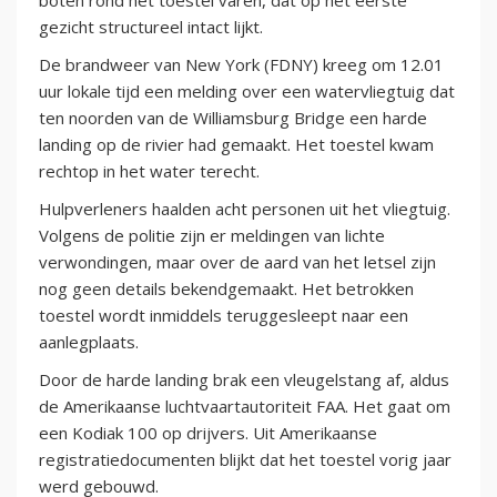
boten rond het toestel varen, dat op het eerste
gezicht structureel intact lijkt.
De brandweer van New York (FDNY) kreeg om 12.01
uur lokale tijd een melding over een watervliegtuig dat
ten noorden van de Williamsburg Bridge een harde
landing op de rivier had gemaakt. Het toestel kwam
rechtop in het water terecht.
Hulpverleners haalden acht personen uit het vliegtuig.
Volgens de politie zijn er meldingen van lichte
verwondingen, maar over de aard van het letsel zijn
nog geen details bekendgemaakt. Het betrokken
toestel wordt inmiddels teruggesleept naar een
aanlegplaats.
Door de harde landing brak een vleugelstang af, aldus
de Amerikaanse luchtvaartautoriteit FAA. Het gaat om
een Kodiak 100 op drijvers. Uit Amerikaanse
registratiedocumenten blijkt dat het toestel vorig jaar
werd gebouwd.