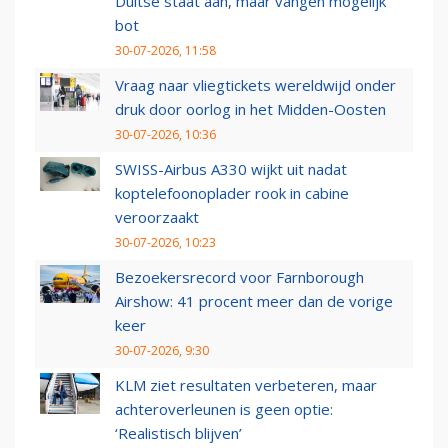
Duitse staat aan, maar vangen mogelijk
bot
30-07-2026, 11:58
Vraag naar vliegtickets wereldwijd onder
druk door oorlog in het Midden-Oosten
30-07-2026, 10:36
SWISS-Airbus A330 wijkt uit nadat
koptelefoonoplader rook in cabine
veroorzaakt
30-07-2026, 10:23
Bezoekersrecord voor Farnborough
Airshow: 41 procent meer dan de vorige
keer
30-07-2026, 9:30
KLM ziet resultaten verbeteren, maar
achteroverleunen is geen optie:
‘Realistisch blijven’