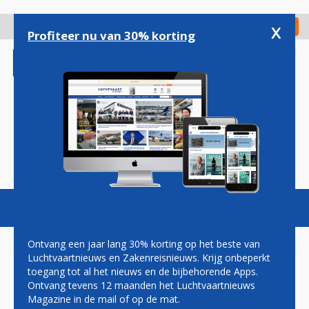
Overslaan
en
x
Digitaal Magazine
Registreer
Check in
naar
Profiteer nu van 30% korting
de
inhoud
gaan
Magazine
Podcasts
Vacatures
Toggl
naviga
Ontvang een jaar lang 30% korting op het beste van
Luchtvaartnieuws en Zakenreisnieuws. Krijg onbeperkt
toegang tot al het nieuws en de bijbehorende Apps.
VLIEGTUIG NEERGESTORT IN
Ontvang tevens 12 maanden het Luchtvaartnieuws
EAST RIVER, NEW YORK
Magazine in de mail of op de mat.