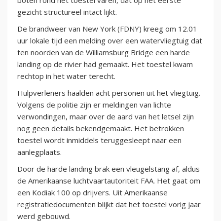
boten rond het toestel varen, dat op het eerste
gezicht structureel intact lijkt.
De brandweer van New York (FDNY) kreeg om 12.01
uur lokale tijd een melding over een watervliegtuig dat
ten noorden van de Williamsburg Bridge een harde
landing op de rivier had gemaakt. Het toestel kwam
rechtop in het water terecht.
Hulpverleners haalden acht personen uit het vliegtuig.
Volgens de politie zijn er meldingen van lichte
verwondingen, maar over de aard van het letsel zijn
nog geen details bekendgemaakt. Het betrokken
toestel wordt inmiddels teruggesleept naar een
aanlegplaats.
Door de harde landing brak een vleugelstang af, aldus
de Amerikaanse luchtvaartautoriteit FAA. Het gaat om
een Kodiak 100 op drijvers. Uit Amerikaanse
registratiedocumenten blijkt dat het toestel vorig jaar
werd gebouwd.