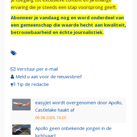
ervaring die je steeds een stap voorsprong geeft.
Abonneer je vandaag nog en word onderdeel van
een gemeenschap die waarde hecht aan kwaliteit,
betrouwbaarheid en échte journalistiek.
Verstuur per e-mail
Meld u aan voor de nieuwsbrief
Tip de redactie
easyJet wordt overgenomen door Apollo,
Castlelake haakt af
06-08-2026, 16:20
Apollo geen onbekende jongen in de
luchtvaart