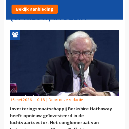
LUCHTVAART EN STAPT
Bekijk aanbieding
(OPNIEUW) IN DELTA
16 mei 2026 - 10:18 | Door:
onze redactie
Investeringsmaatschappij Berkshire Hathaway
heeft opnieuw geïnvesteerd in de
luchtvaartsector. Het conglomeraat van