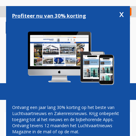
Overslaan
en
x
Digitaal Magazine
Registreer
Check in
naar
Profiteer nu van 30% korting
de
inhoud
gaan
Magazine
Podcasts
Vacatures
Toggl
naviga
Ontvang een jaar lang 30% korting op het beste van
Luchtvaartnieuws en Zakenreisnieuws. Krijg onbeperkt
toegang tot al het nieuws en de bijbehorende Apps.
BERKSHIRE HATHAWAY
Ontvang tevens 12 maanden het Luchtvaartnieuws
GELOOFT WEER IN DE
Magazine in de mail of op de mat.