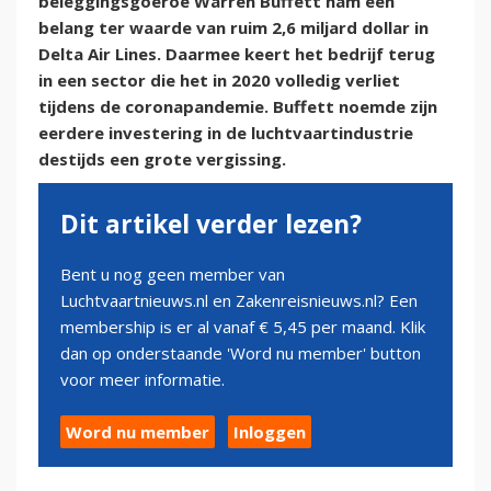
beleggingsgoeroe Warren Buffett nam een
belang ter waarde van ruim 2,6 miljard dollar in
Delta Air Lines. Daarmee keert het bedrijf terug
in een sector die het in 2020 volledig verliet
tijdens de coronapandemie. Buffett noemde zijn
eerdere investering in de luchtvaartindustrie
destijds een grote vergissing.
Dit artikel verder lezen?
Bent u nog geen member van
Luchtvaartnieuws.nl en Zakenreisnieuws.nl? Een
membership is er al vanaf € 5,45 per maand. Klik
dan op onderstaande 'Word nu member' button
voor meer informatie.
Word nu member
Inloggen