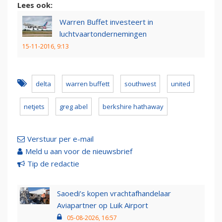
Lees ook:
Warren Buffet investeert in
luchtvaartondernemingen
15-11-2016, 9:13
delta
warren buffett
southwest
united
netjets
greg abel
berkshire hathaway
Verstuur per e-mail
Meld u aan voor de nieuwsbrief
Tip de redactie
Saoedi’s kopen vrachtafhandelaar
Aviapartner op Luik Airport
05-08-2026, 16:57