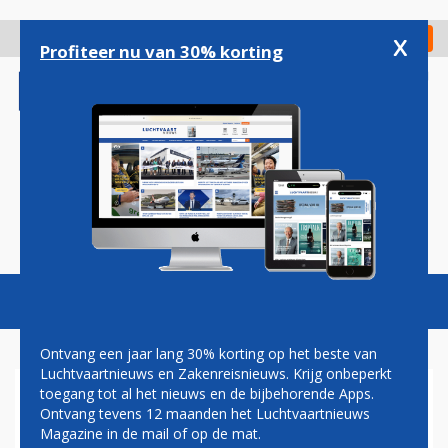
Overslaan
en
x
Digitaal Magazine
Registreer
Check in
naar
Profiteer nu van 30% korting
de
inhoud
gaan
Magazine
Podcasts
Vacatures
Toggl
naviga
Ontvang een jaar lang 30% korting op het beste van
Luchtvaartnieuws en Zakenreisnieuws. Krijg onbeperkt
toegang tot al het nieuws en de bijbehorende Apps.
AIR CANADA TEKENT NIEUWE
Ontvang tevens 12 maanden het Luchtvaartnieuws
ONDERHOUDSDEAL MET AIR
Magazine in de mail of op de mat.