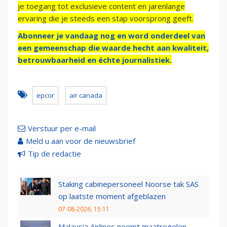
je toegang tot exclusieve content en jarenlange
ervaring die je steeds een stap voorsprong geeft.
Abonneer je vandaag nog en word onderdeel van
een gemeenschap die waarde hecht aan kwaliteit,
betrouwbaarheid en échte journalistiek.
epcor
air canada
Verstuur per e-mail
Meld u aan voor de nieuwsbrief
Tip de redactie
Staking cabinepersoneel Noorse tak SAS
op laatste moment afgeblazen
07-08-2026, 15:11
Malaysia Airlines neemt maatregelen