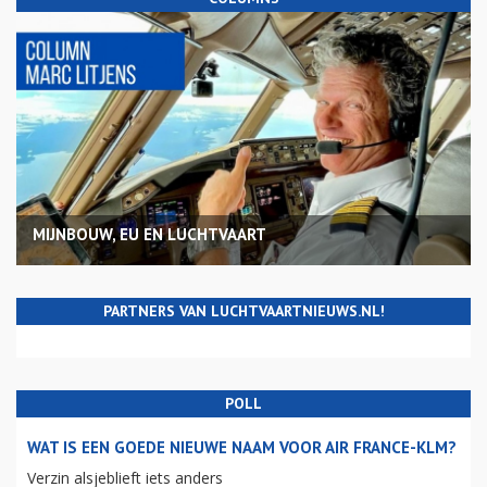
MIJNBOUW, EU EN LUCHTVAART
PARTNERS VAN LUCHTVAARTNIEUWS.NL!
POLL
WAT IS EEN GOEDE NIEUWE NAAM VOOR AIR FRANCE-KLM?
Verzin alsjeblieft iets anders