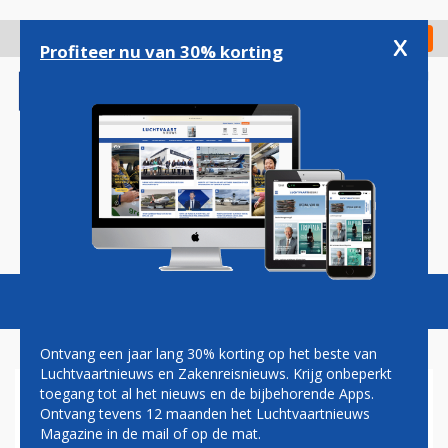
Overslaan
en
x
Digitaal Magazine
Registreer
Check in
naar
Profiteer nu van 30% korting
de
inhoud
gaan
Magazine
Podcasts
Vacatures
Toggl
naviga
Ontvang een jaar lang 30% korting op het beste van
Luchtvaartnieuws en Zakenreisnieuws. Krijg onbeperkt
toegang tot al het nieuws en de bijbehorende Apps.
AIRBUS A380 IN SIA-
Ontvang tevens 12 maanden het Luchtvaartnieuws
KLEUREN PRESENT OP ASIAN
Magazine in de mail of op de mat.