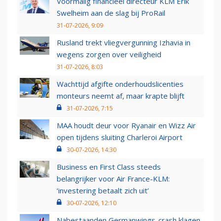
Voormalig financieel directeur KLM Erik
Swelheim aan de slag bij ProRail
31-07-2026, 9:09
Rusland trekt vliegvergunning Izhavia in
wegens zorgen over veiligheid
31-07-2026, 8:03
Wachttijd afgifte onderhoudslicenties
monteurs neemt af, maar krapte blijft
31-07-2026, 7:15
MAA houdt deur voor Ryanair en Wizz Air
open tijdens sluiting Charleroi Airport
30-07-2026, 14:30
Business en First Class steeds
belangrijker voor Air France-KLM:
‘investering betaalt zich uit’
30-07-2026, 12:10
Nabestaanden Germanwings-crash klagen