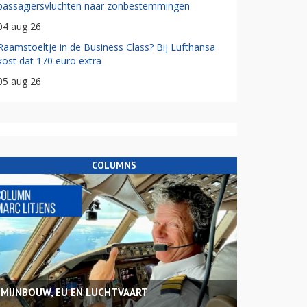
passagiersvluchten naar zonbestemmingen
04 aug 26
Raamstoeltje in de Business Class? Bij Lufthansa
kost dat 170 euro extra
05 aug 26
COLUMNS
MIJNBOUW, EU EN LUCHTVAART