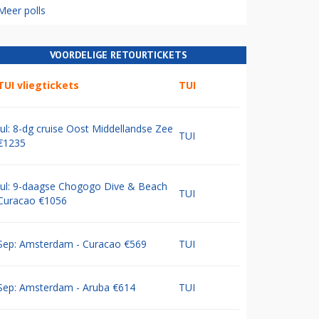
Meer polls
VOORDELIGE RETOURTICKETS
TUI vliegtickets
TUI
Jul: 8-dg cruise Oost Middellandse Zee
TUI
€1235
Jul: 9-daagse Chogogo Dive & Beach
TUI
Curacao €1056
Sep: Amsterdam - Curacao €569
TUI
Sep: Amsterdam - Aruba €614
TUI