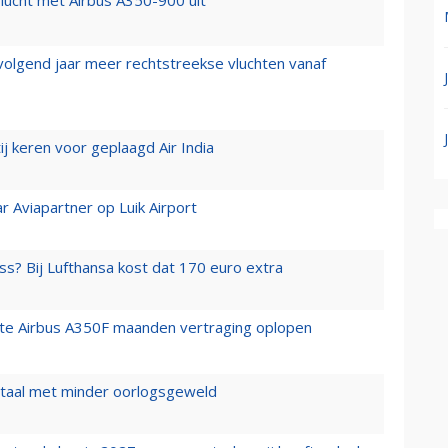
lucht met Airbus A350-900 uit
 volgend jaar meer rechtstreekse vluchten vanaf
j keren voor geplaagd Air India
r Aviapartner op Luik Airport
ss? Bij Lufthansa kost dat 170 euro extra
rste Airbus A350F maanden vertraging oplopen
wartaal met minder oorlogsgeweld