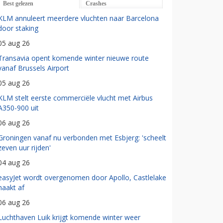
Best gelezen
Crashes
KLM annuleert meerdere vluchten naar Barcelona
door staking
05 aug 26
Transavia opent komende winter nieuwe route
vanaf Brussels Airport
05 aug 26
KLM stelt eerste commerciële vlucht met Airbus
A350-900 uit
06 aug 26
Groningen vanaf nu verbonden met Esbjerg: 'scheelt
zeven uur rijden'
04 aug 26
easyJet wordt overgenomen door Apollo, Castlelake
haakt af
06 aug 26
Luchthaven Luik krijgt komende winter weer