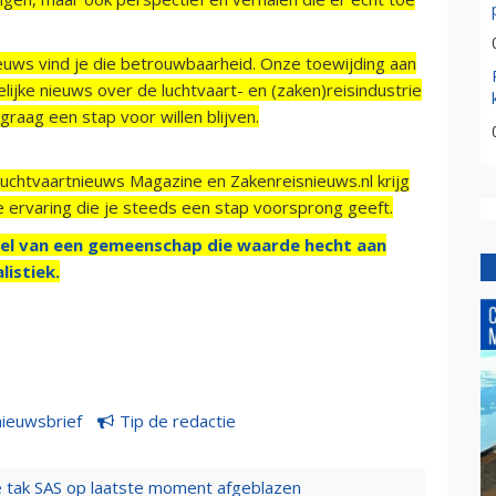
ieuws vind je die betrouwbaarheid. Onze toewijding aan
ijke nieuws over de luchtvaart- en (zaken)reisindustrie
raag een stap voor willen blijven.
Luchtvaartnieuws Magazine en Zakenreisnieuws.nl krijg
e ervaring die je steeds een stap voorsprong geeft.
el van een gemeenschap die waarde hecht aan
listiek.
nieuwsbrief
Tip de redactie
 tak SAS op laatste moment afgeblazen