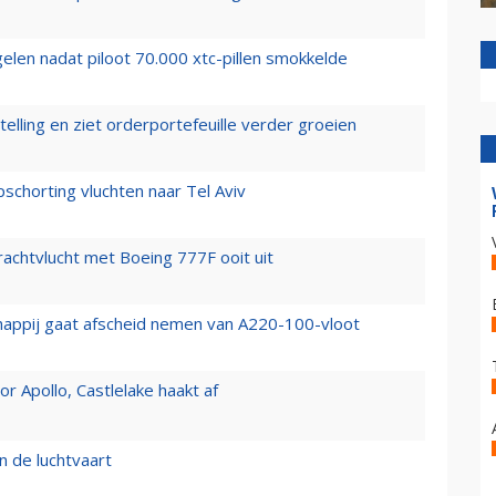
elen nadat piloot 70.000 xtc-pillen smokkelde
elling en ziet orderportefeuille verder groeien
chorting vluchten naar Tel Aviv
vrachtvlucht met Boeing 777F ooit uit
happij gaat afscheid nemen van A220-100-vloot
 Apollo, Castlelake haakt af
n de luchtvaart