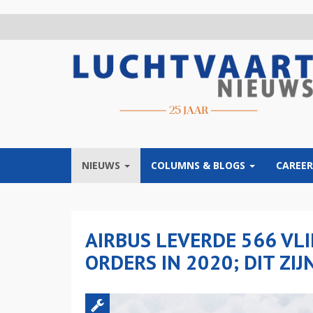
Overslaan
en
naar
de
inhoud
gaan
NIEUWS
COLUMNS & BLOGS
CAREER
AIRBUS LEVERDE 566 VL
ORDERS IN 2020; DIT ZIJ