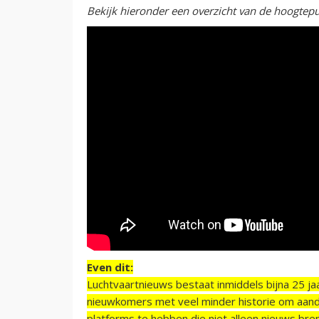
Bekijk hieronder een overzicht van de hoogtepu
Even dit:
Luchtvaartnieuws bestaat inmiddels bijna 25 jaa
nieuwkomers met veel minder historie om aand
platforms te hebben die niet alleen nieuws bre