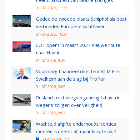
neemt afscheid van Mobile Lounges
31-07-2026, 11:25
Gedeelde tweede plaats Schiphol als best
verbonden Europese luchthaven
31-07-2026, 10:37
LOT opent in maart 2027 nieuwe route
naar Hanoi
31-07-2026, 9:59
Voormalig financieel directeur KLM Erik
Swelheim aan de slag bij ProRail
31-07-2026, 9:09
Rusland trekt vliegvergunning Izhavia in
wegens zorgen over veiligheid
31-07-2026, 8:03
Wachttijd afgifte onderhoudslicenties
monteurs neemt af, maar krapte blijft
31-07-2026, 7:15