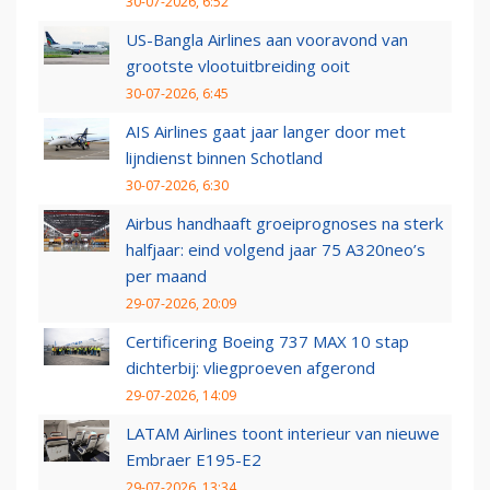
30-07-2026, 6:52
US-Bangla Airlines aan vooravond van
grootste vlootuitbreiding ooit
30-07-2026, 6:45
AIS Airlines gaat jaar langer door met
lijndienst binnen Schotland
30-07-2026, 6:30
Airbus handhaaft groeiprognoses na sterk
halfjaar: eind volgend jaar 75 A320neo’s
per maand
29-07-2026, 20:09
Certificering Boeing 737 MAX 10 stap
dichterbij: vliegproeven afgerond
29-07-2026, 14:09
LATAM Airlines toont interieur van nieuwe
Embraer E195-E2
29-07-2026, 13:34