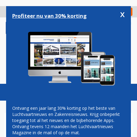
Overslaan
en
x
Digitaal Magazine
Registreer
Check in
naar
Profiteer nu van 30% korting
de
inhoud
gaan
Magazine
Podcasts
Vacatures
Toggl
naviga
Ontvang een jaar lang 30% korting op het beste van
Luchtvaartnieuws en Zakenreisnieuws. Krijg onbeperkt
toegang tot al het nieuws en de bijbehorende Apps.
BOEING VOOR DE RECHTER IN
Ontvang tevens 12 maanden het Luchtvaartnieuws
EERSTE CIVIELE ZAAK ROND
Magazine in de mail of op de mat.