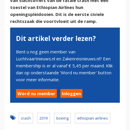
van slachtoffers van de fatale crash met een
toestel van Ethiopian Airlines hun
openingspleidooien. Dit is de eerste civiele
rechtszaak die voortvloeit uit de ramp.
Dit artikel verder lezen?
Bent u nog geen member van
Luchtvaartnieuws.nl en Zakenreisnieuws.nl? Een
membership is er al vanaf € 5,45 per maand. Klik
dan op onderstaande 'Word nu member' button
voor meer informatie.
Word nu member
Inloggen
crash
2019
boeing
ethiopian airlines