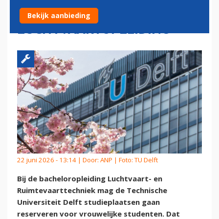
RESERVEREN BIJ
Bekijk aanbieding
LUCHTVAARTOPLEIDING
22 juni 2026 - 13:14 | Door:
ANP
| Foto: TU Delft
Bij de bacheloropleiding Luchtvaart- en
Ruimtevaarttechniek mag de Technische
Universiteit Delft studieplaatsen gaan
reserveren voor vrouwelijke studenten. Dat