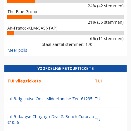
24% (42 stemmen)
The Blue Group
21% (36 stemmen)
Air-France-KLM-SAS(-TAP)
6% (11 stemmen)
Totaal aantal stemmen: 170
Meer polls
VOORDELIGE RETOURTICKETS
TUI vliegtickets
TUI
Jul: 8-dg cruise Oost Middellandse Zee €1235
TUI
Jul: 9-daagse Chogogo Dive & Beach Curacao
TUI
€1056