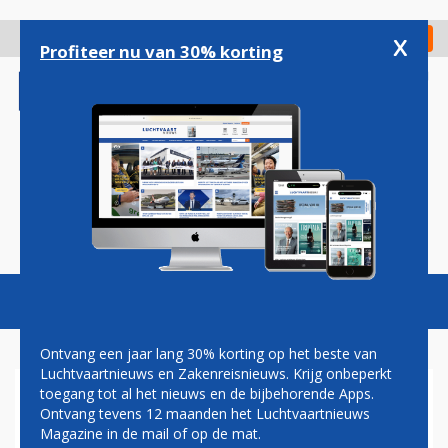
Overslaan
en
x
Digitaal Magazine
Registreer
Check in
naar
Profiteer nu van 30% korting
de
inhoud
gaan
Magazine
Podcasts
Vacatures
Toggl
naviga
Ontvang een jaar lang 30% korting op het beste van
Luchtvaartnieuws en Zakenreisnieuws. Krijg onbeperkt
toegang tot al het nieuws en de bijbehorende Apps.
COLLEGE: TU DELFT MAG
Ontvang tevens 12 maanden het Luchtvaartnieuws
PLEK VOOR VROUWEN
Magazine in de mail of op de mat.