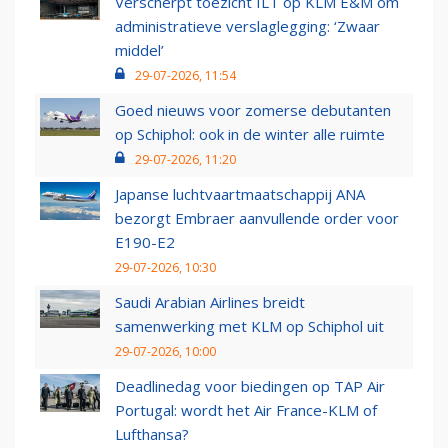
Verscherpt toezicht ILT op KLM E&M om
administratieve verslaglegging: ‘Zwaar
middel’
29-07-2026, 11:54
Goed nieuws voor zomerse debutanten
op Schiphol: ook in de winter alle ruimte
29-07-2026, 11:20
Japanse luchtvaartmaatschappij ANA
bezorgt Embraer aanvullende order voor
E190-E2
29-07-2026, 10:30
Saudi Arabian Airlines breidt
samenwerking met KLM op Schiphol uit
29-07-2026, 10:00
Deadlinedag voor biedingen op TAP Air
Portugal: wordt het Air France-KLM of
Lufthansa?