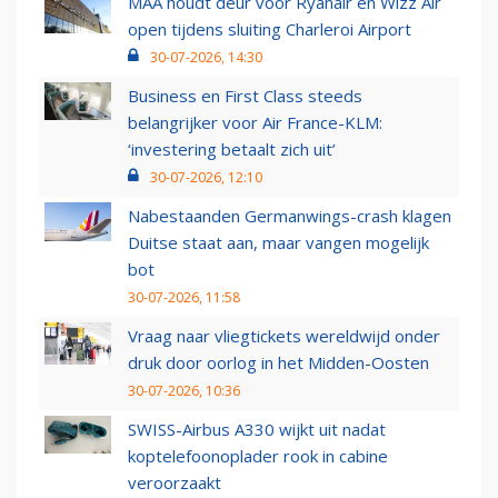
MAA houdt deur voor Ryanair en Wizz Air
open tijdens sluiting Charleroi Airport
30-07-2026, 14:30
Business en First Class steeds
belangrijker voor Air France-KLM:
‘investering betaalt zich uit’
30-07-2026, 12:10
Nabestaanden Germanwings-crash klagen
Duitse staat aan, maar vangen mogelijk
bot
30-07-2026, 11:58
Vraag naar vliegtickets wereldwijd onder
druk door oorlog in het Midden-Oosten
30-07-2026, 10:36
SWISS-Airbus A330 wijkt uit nadat
koptelefoonoplader rook in cabine
veroorzaakt