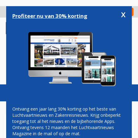
Overslaan
en
x
Digitaal Magazine
Registreer
Check in
naar
Profiteer nu van 30% korting
de
inhoud
gaan
Magazine
Podcasts
Vacatures
Toggl
naviga
Ontvang een jaar lang 30% korting op het beste van
Luchtvaartnieuws en Zakenreisnieuws. Krijg onbeperkt
toegang tot al het nieuws en de bijbehorende Apps.
EASYJET VERLENGT
Ontvang tevens 12 maanden het Luchtvaartnieuws
ONDERHOUDSCONTRACT
Magazine in de mail of op de mat.