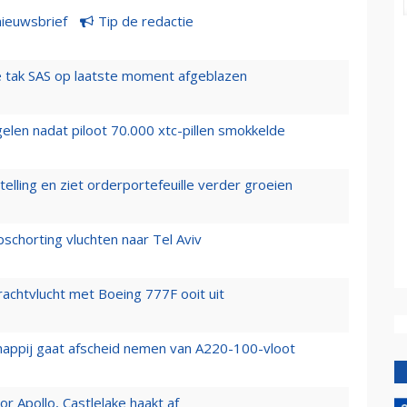
nieuwsbrief
Tip de redactie
 tak SAS op laatste moment afgeblazen
elen nadat piloot 70.000 xtc-pillen smokkelde
elling en ziet orderportefeuille verder groeien
chorting vluchten naar Tel Aviv
vrachtvlucht met Boeing 777F ooit uit
happij gaat afscheid nemen van A220-100-vloot
 Apollo, Castlelake haakt af