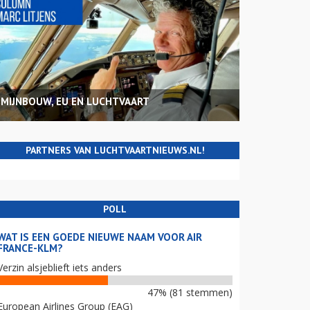
MIJNBOUW, EU EN LUCHTVAART
PARTNERS VAN LUCHTVAARTNIEUWS.NL!
POLL
WAT IS EEN GOEDE NIEUWE NAAM VOOR AIR
FRANCE-KLM?
Verzin alsjeblieft iets anders
47% (81 stemmen)
European Airlines Group (EAG)