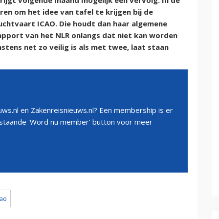
krijgt volgende maand mogelijk een vervolg. In de
n om het idee van tafel te krijgen bij de
luchtvaart ICAO. Die houdt dan haar algemene
apport van het NLR onlangs dat niet kan worden
tens net zo veilig is als met twee, laat staan
ws.nl en Zakenreisnieuws.nl? Een membership is er
erstaande 'Word nu member' button voor meer
cao