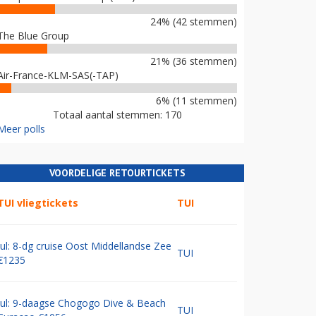
24% (42 stemmen)
The Blue Group
21% (36 stemmen)
Air-France-KLM-SAS(-TAP)
6% (11 stemmen)
Totaal aantal stemmen: 170
Meer polls
VOORDELIGE RETOURTICKETS
TUI vliegtickets
TUI
Jul: 8-dg cruise Oost Middellandse Zee
TUI
€1235
Jul: 9-daagse Chogogo Dive & Beach
TUI