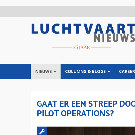
Overslaan
en
naar
de
inhoud
gaan
NIEUWS
COLUMNS & BLOGS
CAREER
GAAT ER EEN STREEP DOO
PILOT OPERATIONS?