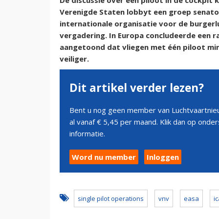
De discussie over één piloot in de cockpit 
Verenigde Staten lobbyt een groep senatore
internationale organisatie voor de burger
vergadering. In Europa concludeerde een r
aangetoond dat vliegen met één piloot mins
veiliger.
Dit artikel verder lezen?
Bent u nog geen member van Luchtvaartnieu
al vanaf € 5,45 per maand. Klik dan op ond
informatie.
Word nu member
Inloggen
single pilot operations
vnv
easa
i