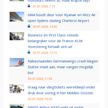
monteurs neemt af, maar krapte blijft
31-07-2026, 7:15
MAA houdt deur voor Ryanair en Wizz Air
open tijdens sluiting Charleroi Airport
30-07-2026, 14:30
Business en First Class steeds
belangrijker voor Air France-KLM:
‘investering betaalt zich uit’
30-07-2026, 12:10
Nabestaanden Germanwings-crash klagen
Duitse staat aan, maar vangen mogelijk
bot
30-07-2026, 11:58
Vraag naar vliegtickets wereldwijd onder
druk door oorlog in het Midden-Oosten
30-07-2026, 10:36
SWISS-Airbus A330 wijkt uit nadat