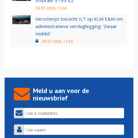
Embraer E195-E2
29-07-2026, 13:34
Verscherpt toezicht ILT op KLM E&M om
administratieve verslaglegging: ‘Zwaar
middel’
29-07-2026, 11:54
Meld u aan voor de
nieuwsbrief