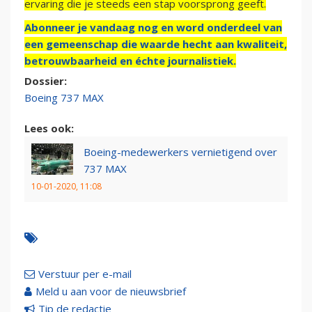
ervaring die je steeds een stap voorsprong geeft.
Abonneer je vandaag nog en word onderdeel van
een gemeenschap die waarde hecht aan kwaliteit,
betrouwbaarheid en échte journalistiek.
Dossier:
Boeing 737 MAX
Lees ook:
Boeing-medewerkers vernietigend over
737 MAX
10-01-2020, 11:08
Verstuur per e-mail
Meld u aan voor de nieuwsbrief
Tip de redactie