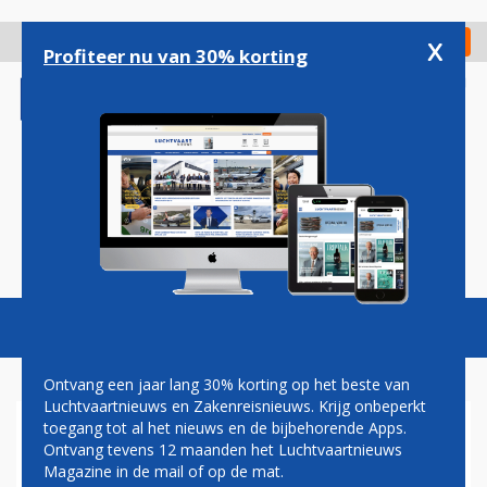
Overslaan
en
x
Digitaal Magazine
Registreer
Check in
naar
Profiteer nu van 30% korting
de
inhoud
gaan
Magazine
Podcasts
Vacatures
Toggl
naviga
Ontvang een jaar lang 30% korting op het beste van
Luchtvaartnieuws en Zakenreisnieuws. Krijg onbeperkt
toegang tot al het nieuws en de bijbehorende Apps.
HUIS VAN AFGEVAARDIGDEN
Ontvang tevens 12 maanden het Luchtvaartnieuws
MAAKT GEHAKT VAN BOEING
Magazine in de mail of op de mat.