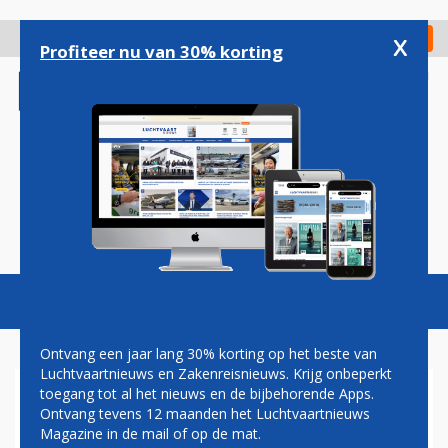
Overslaan
en
x
Digitaal Magazine
Registreer
Check in
naar
Profiteer nu van 30% korting
de
inhoud
gaan
Magazine
Podcasts
Vacatures
Toggl
naviga
Ontvang een jaar lang 30% korting op het beste van
Luchtvaartnieuws en Zakenreisnieuws. Krijg onbeperkt
toegang tot al het nieuws en de bijbehorende Apps.
NLR ONDERZOEKT
Ontvang tevens 12 maanden het Luchtvaartnieuws
LUCHTHAVENVARIANTEN
Magazine in de mail of op de mat.