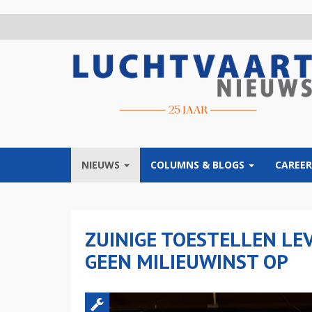
Overslaan
en
naar
de
inhoud
gaan
NIEUWS
COLUMNS & BLOGS
CAREER
ZUINIGE TOESTELLEN L
GEEN MILIEUWINST OP