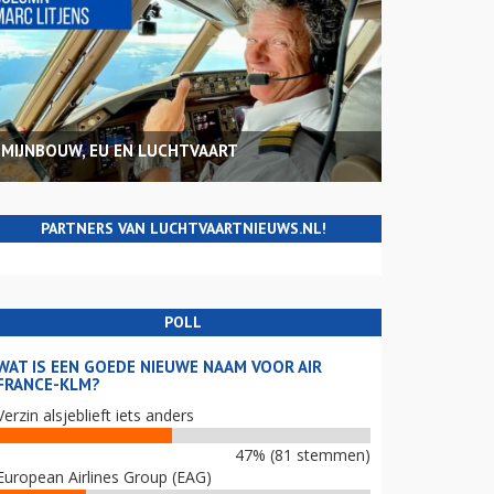
MIJNBOUW, EU EN LUCHTVAART
PARTNERS VAN LUCHTVAARTNIEUWS.NL!
POLL
WAT IS EEN GOEDE NIEUWE NAAM VOOR AIR
FRANCE-KLM?
Verzin alsjeblieft iets anders
47% (81 stemmen)
European Airlines Group (EAG)