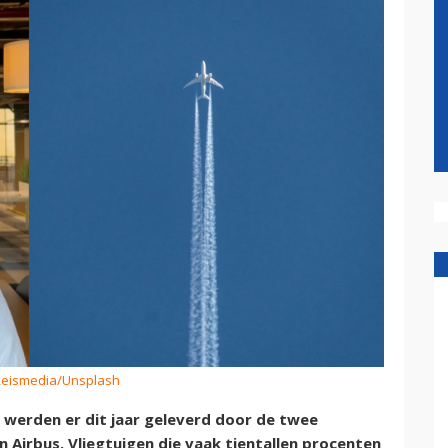
 Reismedia/Unsplash
 werden er dit jaar geleverd door de twee
 Airbus. Vliegtuigen die vaak tientallen procenten