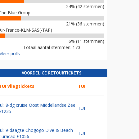
24% (42 stemmen)
The Blue Group
21% (36 stemmen)
Air-France-KLM-SAS(-TAP)
6% (11 stemmen)
Totaal aantal stemmen: 170
Meer polls
VOORDELIGE RETOURTICKETS
TUI vliegtickets
TUI
Jul: 8-dg cruise Oost Middellandse Zee
TUI
€1235
Jul: 9-daagse Chogogo Dive & Beach
TUI
Curacao €1056