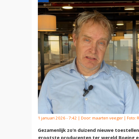
1 januari 2026 - 7:42 | Door:
maarten veeger
| Foto:
Gezamenlijk zo’n duizend nieuwe toestellen
grootste producenten ter wereld Boeing en