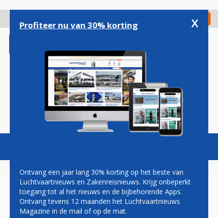
Overslaan
en
x
Digitaal Magazine
Registreer
Check in
naar
Profiteer nu van 30% korting
de
inhoud
gaan
Magazine
Podcasts
Vacatures
Toggl
naviga
Ontvang een jaar lang 30% korting op het beste van
Luchtvaartnieuws en Zakenreisnieuws. Krijg onbeperkt
toegang tot al het nieuws en de bijbehorende Apps.
AANDEEL EASYJET SCHIET
Ontvang tevens 12 maanden het Luchtvaartnieuws
OMHOOG NA AKKOORD OVER
Magazine in de mail of op de mat.