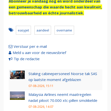
Abonneer je vandaag nog en word onderdeel van
een gemeenschap die waarde hecht aan kwaliteit,
betrouwbaarheid en échte journalistiek.
easyjet
aandeel
overname
Verstuur per e-mail
Meld u aan voor de nieuwsbrief
Tip de redactie
Staking cabinepersoneel Noorse tak SAS
op laatste moment afgeblazen
07-08-2026, 15:11
Malaysia Airlines neemt maatregelen
nadat piloot 70.000 xtc-pillen smokkelde
07-08-2026, 14:07