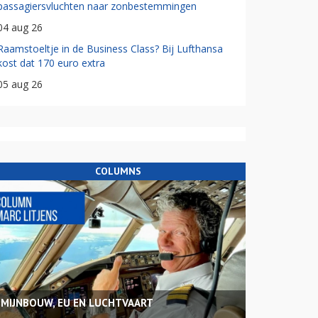
passagiersvluchten naar zonbestemmingen
04 aug 26
Raamstoeltje in de Business Class? Bij Lufthansa
kost dat 170 euro extra
05 aug 26
COLUMNS
MIJNBOUW, EU EN LUCHTVAART