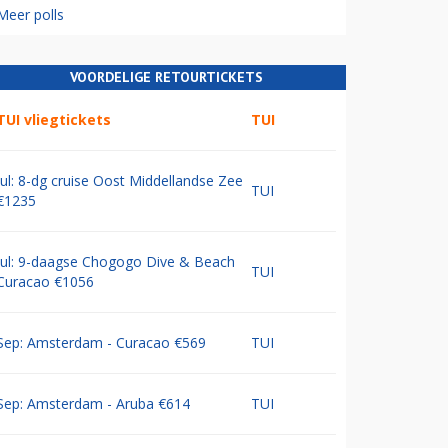
Meer polls
VOORDELIGE RETOURTICKETS
TUI vliegtickets
TUI
Jul: 8-dg cruise Oost Middellandse Zee
TUI
€1235
Jul: 9-daagse Chogogo Dive & Beach
TUI
Curacao €1056
Sep: Amsterdam - Curacao €569
TUI
Sep: Amsterdam - Aruba €614
TUI