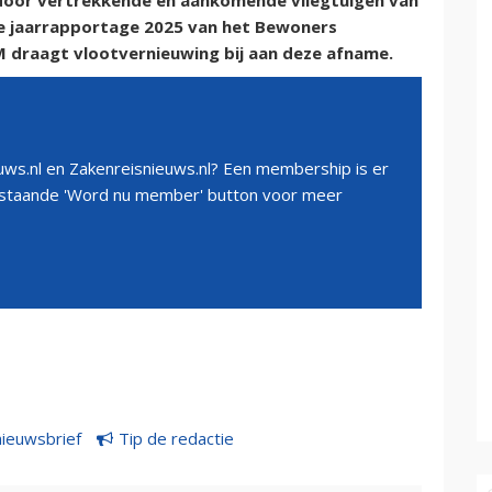
 door vertrekkende en aankomende vliegtuigen van
t de jaarrapportage 2025 van het Bewoners
M draagt vlootvernieuwing bij aan deze afname.
ws.nl en Zakenreisnieuws.nl? Een membership is er
erstaande 'Word nu member' button voor meer
nieuwsbrief
Tip de redactie