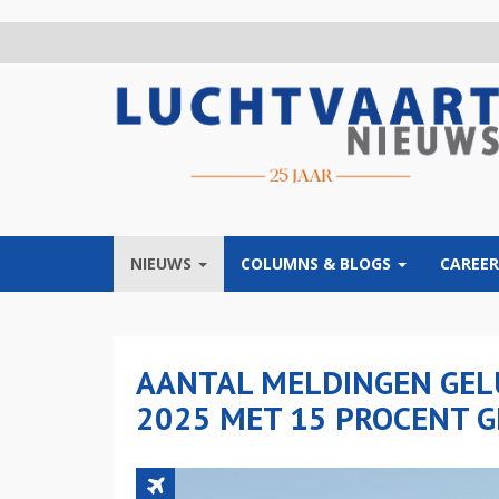
Overslaan
en
naar
de
inhoud
gaan
NIEUWS
COLUMNS & BLOGS
CAREER
AANTAL MELDINGEN GEL
2025 MET 15 PROCENT 