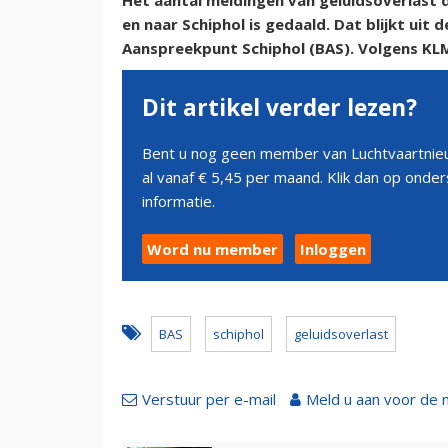
Het aantal meldingen van geluidsoverlast
en naar Schiphol is gedaald. Dat blijkt ui
Aanspreekpunt Schiphol (BAS). Volgens KL
Dit artikel verder lezen?
Bent u nog geen member van Luchtvaartnieu
al vanaf € 5,45 per maand. Klik dan op ond
informatie.
Word nu member
Inloggen
BAS
schiphol
geluidsoverlast
Verstuur per e-mail
Meld u aan voor de 