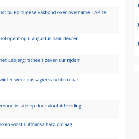
rust bij Portugese vakbond over overname TAP te
hol opent op 6 augustus haar deuren
t Esbjerg: 'scheelt zeven uur rijden'
 winter weer passagiersvluchten naar
ernood in: streep door vlootuitbreiding
ukken winst Lufthansa hard omlaag