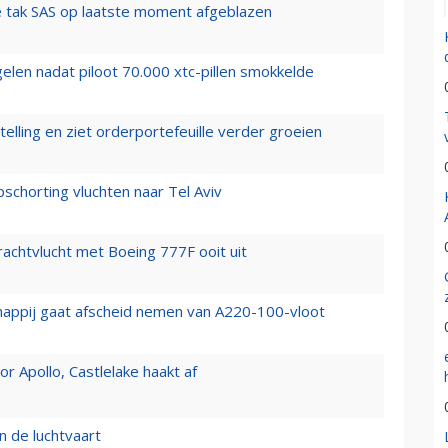
 tak SAS op laatste moment afgeblazen
elen nadat piloot 70.000 xtc-pillen smokkelde
elling en ziet orderportefeuille verder groeien
chorting vluchten naar Tel Aviv
vrachtvlucht met Boeing 777F ooit uit
happij gaat afscheid nemen van A220-100-vloot
 Apollo, Castlelake haakt af
n de luchtvaart