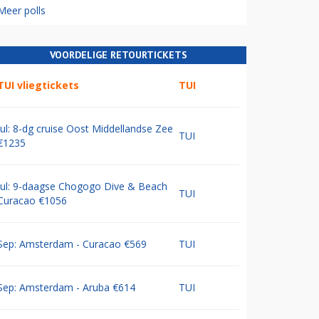
Meer polls
VOORDELIGE RETOURTICKETS
TUI vliegtickets
TUI
Jul: 8-dg cruise Oost Middellandse Zee
TUI
€1235
Jul: 9-daagse Chogogo Dive & Beach
TUI
Curacao €1056
Sep: Amsterdam - Curacao €569
TUI
Sep: Amsterdam - Aruba €614
TUI