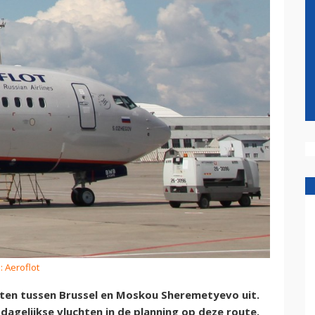
: Aeroflot
hten tussen Brussel en Moskou Sheremetyevo uit.
dagelijkse vluchten in de planning op deze route.