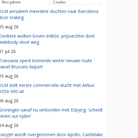
Best gelezen
Crashes
KLM annuleert meerdere vluchten naar Barcelona
door staking
05 aug 26
Donkere wolken boven IndiGo: prijsvechter doet
widebody-vloot weg
31 jul 26
Transavia opent komende winter nieuwe route
vanaf Brussels Airport
05 aug 26
KLM stelt eerste commerciële vlucht met Airbus
A350-900 uit
06 aug 26
Groningen vanaf nu verbonden met Esbjerg: 'scheelt
zeven uur rijden'
04 aug 26
easyJet wordt overgenomen door Apollo, Castlelake