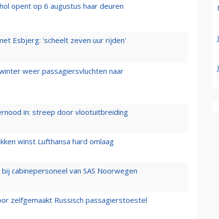
hol opent op 6 augustus haar deuren
t Esbjerg: 'scheelt zeven uur rijden'
 winter weer passagiersvluchten naar
ernood in: streep door vlootuitbreiding
ukken winst Lufthansa hard omlaag
 bij cabinepersoneel van SAS Noorwegen
voor zelfgemaakt Russisch passagierstoestel