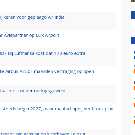
j keren voor geplaagd Air India
r Aviapartner op Luik Airport
ss? Bij Lufthansa kost dat 170 euro extra
rste Airbus A350F maanden vertraging oplopen
wartaal met minder oorlogsgeweld
 steeds begin 2027, maar maatschappij heeft ook plan
tsnapt aan aanslag op luchthaven Leipzig