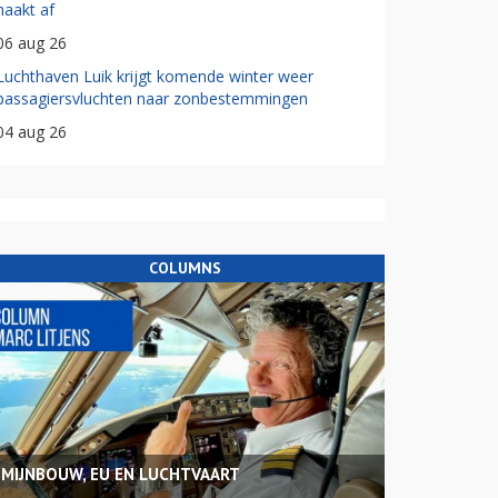
haakt af
06 aug 26
Luchthaven Luik krijgt komende winter weer
passagiersvluchten naar zonbestemmingen
04 aug 26
COLUMNS
MIJNBOUW, EU EN LUCHTVAART