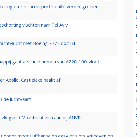
elling en ziet orderportefeuille verder groeien
chorting vluchten naar Tel Aviv
vrachtvlucht met Boeing 777F ooit uit
happij gaat afscheid nemen van A220-100-vloot
 Apollo, Castlelake haakt af
n de luchtvaart
t vliegveld Maastricht zich aan bij ANVR
t onder meer Lufthansa en easyJet slots vrijgeven op