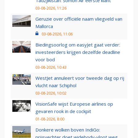
Tadzjikistan: Somon Air eerste klant
03-08-2026, 11:26
Geruzie over officiële naam vliegveld van
Mallorca
03-08-2026, 11:06
Biedingsoorlog om easyJet gaat verder:
investeerders krijgen dezelfde deadline
voor bod
03-08-2026, 10:43
WestJet annuleert voor tweede dag op rij
vlucht naar Schiphol
03-08-2026, 10:02
VisionSafe wijst Europese airlines op
gevaren rook in de cockpit
01-08-2026, 8:00
Donkere wolken boven IndiGo:
prijsvechter doet widebody-vloot weg