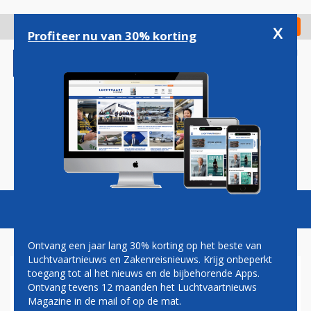
Overslaan
en
x
Digitaal Magazine
Registreer
Check in
naar
Profiteer nu van 30% korting
de
inhoud
gaan
Magazine
Podcasts
Vacatures
Toggl
naviga
Ontvang een jaar lang 30% korting op het beste van
Luchtvaartnieuws en Zakenreisnieuws. Krijg onbeperkt
toegang tot al het nieuws en de bijbehorende Apps.
AEROFLOT TEKENT VOOR
Ontvang tevens 12 maanden het Luchtvaartnieuws
EXTRA SUKHOI SUPERJETS
Magazine in de mail of op de mat.