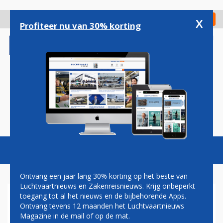
Overslaan
en
x
Digitaal Magazine
Registreer
Check in
naar
Profiteer nu van 30% korting
de
inhoud
gaan
Magazine
Podcasts
Vacatures
Toggl
naviga
Ontvang een jaar lang 30% korting op het beste van
Luchtvaartnieuws en Zakenreisnieuws. Krijg onbeperkt
toegang tot al het nieuws en de bijbehorende Apps.
AEROMEXICO TIEN JAAR OP
Ontvang tevens 12 maanden het Luchtvaartnieuws
SCHIPHOL: VAN
Magazine in de mail of op de mat.