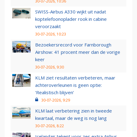
30-07-2026, 10:36
SWISS-Airbus A330 wijkt uit nadat
koptelefoonoplader rook in cabine
veroorzaakt
30-07-2026, 10:23
Bezoekersrecord voor Farnborough
Airshow: 41 procent meer dan de vorige
keer
30-07-2026, 9:30
KLM ziet resultaten verbeteren, maar
achteroverleunen is geen optie:
‘Realistisch blijven’
30-07-2026, 9:29
KLM laat verbetering zien in tweede
kwartaal, maar de weg is nog lang
30-07-2026, 8:22
Icelandair tekent voor zes extra Airbus