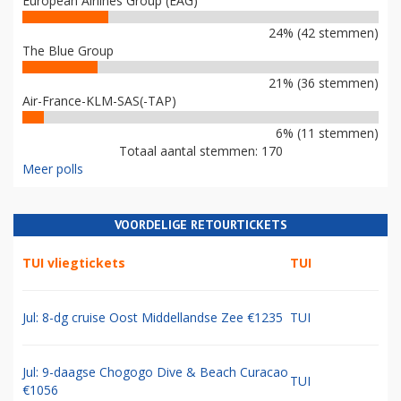
European Airlines Group (EAG)
24% (42 stemmen)
The Blue Group
21% (36 stemmen)
Air-France-KLM-SAS(-TAP)
6% (11 stemmen)
Totaal aantal stemmen: 170
Meer polls
VOORDELIGE RETOURTICKETS
TUI vliegtickets
TUI
Jul: 8-dg cruise Oost Middellandse Zee €1235
TUI
Jul: 9-daagse Chogogo Dive & Beach Curacao
TUI
€1056