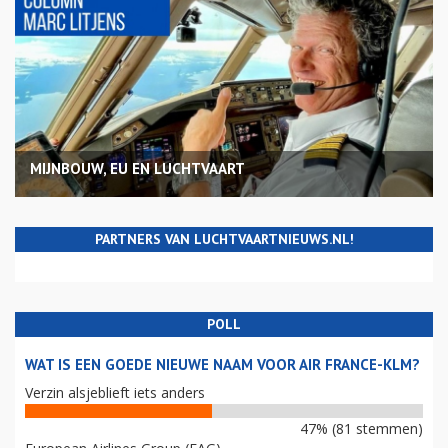
MIJNBOUW, EU EN LUCHTVAART
PARTNERS VAN LUCHTVAARTNIEUWS.NL!
POLL
WAT IS EEN GOEDE NIEUWE NAAM VOOR AIR FRANCE-KLM?
Verzin alsjeblieft iets anders
47% (81 stemmen)