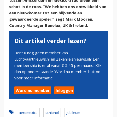
tussen Amsterdam en Mexico-Stad bleek een
schot in de roos. “We hebben ons ontwikkeld van
een nieuwkomer tot een blijvende en
gewaardeerde speler,” zegt Mark Mooren,
Country Manager Benelux, UK & Ireland.
Dit artikel verder lezen?
Bent u nog geen member van
Luchtvaartnieuws.nl en Zakenreisnieuws.nl? Een
membership is er al vanaf € 5,45 per maand. Klik
dan op onderstaande 'Word nu member' button
voor meer informatie.
Word nu member
Inloggen
aeromexico
schiphol
jubileum