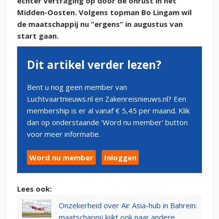
echter vertraging op door de onrust in het
Midden-Oosten. Volgens topman Bo Lingam wil
de maatschappij nu “ergens” in augustus van
start gaan.
Dit artikel verder lezen?
Bent u nog geen member van
Luchtvaartnieuws.nl en Zakenreisnieuws.nl? Een
membership is er al vanaf € 5,45 per maand. Klik
dan op onderstaande 'Word nu member' button
voor meer informatie.
Word nu member
Inloggen
Lees ook:
Onzekerheid over Air Asia-hub in Bahrein:
maatschappij kijkt ook naar andere