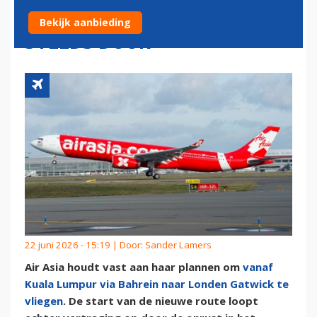
LONDEN GATWICK GAAT NOG
Bekijk aanbieding
STEEDS DOOR
22 juni 2026 - 15:19 | Door:
Sander Lamers
Air Asia houdt vast aan haar plannen om
vanaf
Kuala Lumpur via Bahrein naar Londen Gatwick te
vliegen
. De start van de nieuwe route loopt