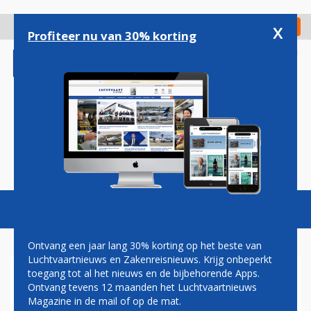
Overslaan
en
x
Digitaal Magazine
Registreer
Check in
naar
Profiteer nu van 30% korting
de
inhoud
gaan
Magazine
Podcasts
Vacatures
Toggl
naviga
Ontvang een jaar lang 30% korting op het beste van
Luchtvaartnieuws en Zakenreisnieuws. Krijg onbeperkt
toegang tot al het nieuws en de bijbehorende Apps.
AIR ASIA HOUDT VOET BIJ
Ontvang tevens 12 maanden het Luchtvaartnieuws
STUK: VLUCHT NAAR
Magazine in de mail of op de mat.