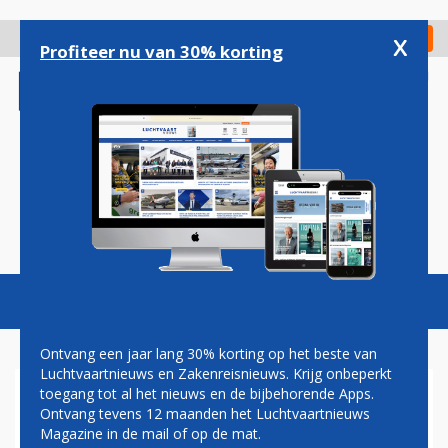
Overslaan
en
x
Digitaal Magazine
Registreer
Check in
naar
Profiteer nu van 30% korting
de
inhoud
gaan
Magazine
Podcasts
Vacatures
Toggl
naviga
Ontvang een jaar lang 30% korting op het beste van
Luchtvaartnieuws en Zakenreisnieuws. Krijg onbeperkt
toegang tot al het nieuws en de bijbehorende Apps.
AIR CANADA LIJDT NOG
Ontvang tevens 12 maanden het Luchtvaartnieuws
VERLIES, ONDANKS
Magazine in de mail of op de mat.