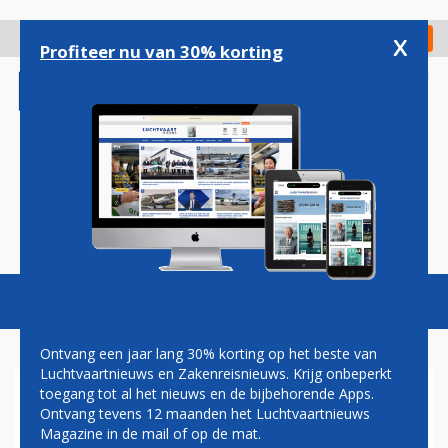
Overslaan
en
x
Digitaal Magazine
Registreer
Check in
naar
Profiteer nu van 30% korting
de
inhoud
gaan
Magazine
Podcasts
Vacatures
Toggl
naviga
Ontvang een jaar lang 30% korting op het beste van
Luchtvaartnieuws en Zakenreisnieuws. Krijg onbeperkt
toegang tot al het nieuws en de bijbehorende Apps.
AIR FRANCE BEGONNEN MET
Ontvang tevens 12 maanden het Luchtvaartnieuws
UITROL GRATIS SNEL
Magazine in de mail of op de mat.