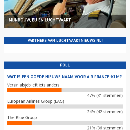
MIJNBOUW, EU EN LUCHTVAART
PARTNERS VAN LUCHTVAARTNIEUWS.NL!
POLL
WAT IS EEN GOEDE NIEUWE NAAM VOOR AIR FRANCE-KLM?
Verzin alsjeblieft iets anders
47% (81 stemmen)
European Airlines Group (EAG)
24% (42 stemmen)
The Blue Group
21% (36 stemmen)