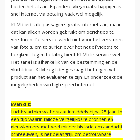
bieden het al aan. Bij andere vliegmaatschappijen is
snel internet via betaling vaak wel mogelijk.
KLM biedt alle passagiers gratis internet aan, maar
dat kan alleen worden gebruikt om berichtjes te
versturen. De service werkt niet voor het versturen
van foto’s, om te surfen over het net of video’s te
bekijken. Tegen betaling biedt KLM die service wel.
Het tarief is afhankelijk van de bestemming en de
vluchtduur. KLM zegt desgevraagd het eigen wifi-
product aan het evalueren te zijn. En onderzoekt de
mogelijkheden van high speed internet.
Even dit:
Luchtvaartnieuws bestaat inmiddels bijna 25 jaar. In
een tijd waarin talloze vergelijkbare bronnen en
nieuwkomers met veel minder historie om aandacht
schreeuwen, is het belangrijk om betrouwbare