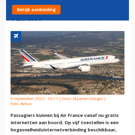
INTERNET TIJDENS DE
Bekijk aanbieding
VLUCHT
9 september 2025 - 10:11 | Door:
Maarten Veeger
|
Foto: Airbus
Passagiers kunnen bij Air France vanaf nu gratis
internetten aan boord. Op vijf toestellen is een
hogesnelheidsinternetverbinding beschikbaar,