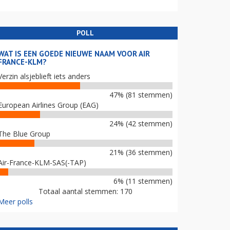
POLL
WAT IS EEN GOEDE NIEUWE NAAM VOOR AIR
FRANCE-KLM?
Verzin alsjeblieft iets anders
47% (81 stemmen)
European Airlines Group (EAG)
24% (42 stemmen)
The Blue Group
21% (36 stemmen)
Air-France-KLM-SAS(-TAP)
6% (11 stemmen)
Totaal aantal stemmen: 170
Meer polls