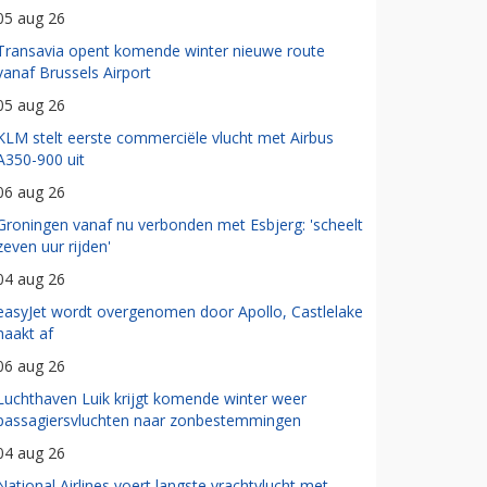
05 aug 26
Transavia opent komende winter nieuwe route
vanaf Brussels Airport
05 aug 26
KLM stelt eerste commerciële vlucht met Airbus
A350-900 uit
06 aug 26
Groningen vanaf nu verbonden met Esbjerg: 'scheelt
zeven uur rijden'
04 aug 26
easyJet wordt overgenomen door Apollo, Castlelake
haakt af
06 aug 26
Luchthaven Luik krijgt komende winter weer
passagiersvluchten naar zonbestemmingen
04 aug 26
National Airlines voert langste vrachtvlucht met