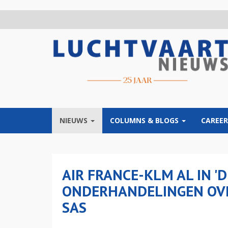
Overslaan
en
naar
de
inhoud
gaan
NIEUWS
COLUMNS & BLOGS
CAREER
AIR FRANCE-KLM AL IN '
ONDERHANDELINGEN OVE
SAS