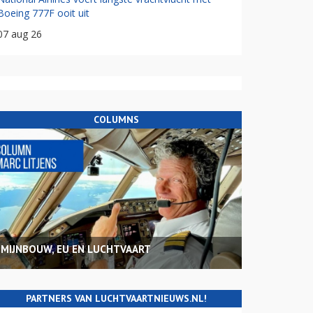
Boeing 777F ooit uit
07 aug 26
COLUMNS
MIJNBOUW, EU EN LUCHTVAART
PARTNERS VAN LUCHTVAARTNIEUWS.NL!