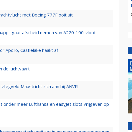
vrachtvlucht met Boeing 777F ooit uit
happij gaat afscheid nemen van A220-100-vloot
 Apollo, Castlelake haakt af
n de luchtvaart
t vliegveld Maastricht zich aan bij ANVR
t onder meer Lufthansa en easyJet slots vrijgeven op
ansen: maatschappij zet in op nieuwe bestemmingen