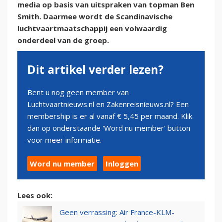
media op basis van uitspraken van topman Ben
Smith. Daarmee wordt de Scandinavische
luchtvaartmaatschappij een volwaardig
onderdeel van de groep.
Dit artikel verder lezen?
Bent u nog geen member van
Luchtvaartnieuws.nl en Zakenreisnieuws.nl? Een
membership is er al vanaf € 5,45 per maand. Klik
dan op onderstaande 'Word nu member' button
voor meer informatie.
Word nu member
Inloggen
Lees ook:
Geen verrassing: Air France-KLM-