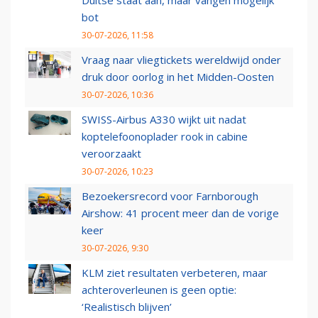
Duitse staat aan, maar vangen mogelijk
bot
30-07-2026, 11:58
Vraag naar vliegtickets wereldwijd onder
druk door oorlog in het Midden-Oosten
30-07-2026, 10:36
SWISS-Airbus A330 wijkt uit nadat
koptelefoonoplader rook in cabine
veroorzaakt
30-07-2026, 10:23
Bezoekersrecord voor Farnborough
Airshow: 41 procent meer dan de vorige
keer
30-07-2026, 9:30
KLM ziet resultaten verbeteren, maar
achteroverleunen is geen optie:
‘Realistisch blijven’