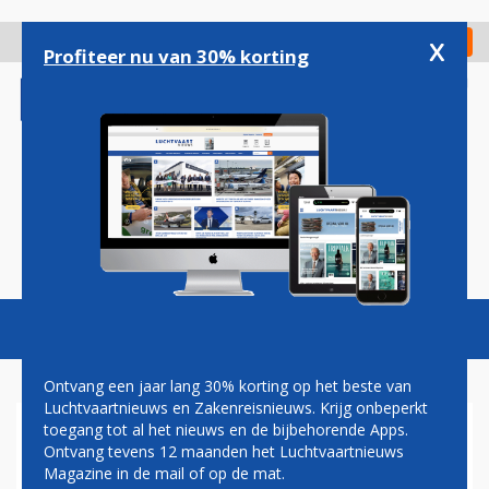
Overslaan
en
x
Digitaal Magazine
Registreer
Check in
naar
Profiteer nu van 30% korting
de
inhoud
gaan
Magazine
Podcasts
Vacatures
Toggl
naviga
Ontvang een jaar lang 30% korting op het beste van
Luchtvaartnieuws en Zakenreisnieuws. Krijg onbeperkt
toegang tot al het nieuws en de bijbehorende Apps.
AIR FRANCE-KLM AL IN
Ontvang tevens 12 maanden het Luchtvaartnieuws
'DIEPGAANDE'
Magazine in de mail of op de mat.