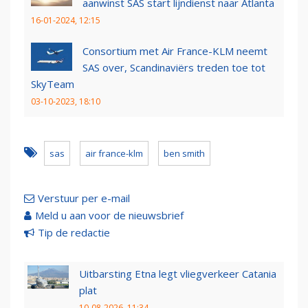
aanwinst SAS start lijndienst naar Atlanta
16-01-2024, 12:15
Consortium met Air France-KLM neemt
SAS over, Scandinaviërs treden toe tot
SkyTeam
03-10-2023, 18:10
sas
air france-klm
ben smith
Verstuur per e-mail
Meld u aan voor de nieuwsbrief
Tip de redactie
Uitbarsting Etna legt vliegverkeer Catania
plat
10-08-2026, 11:34