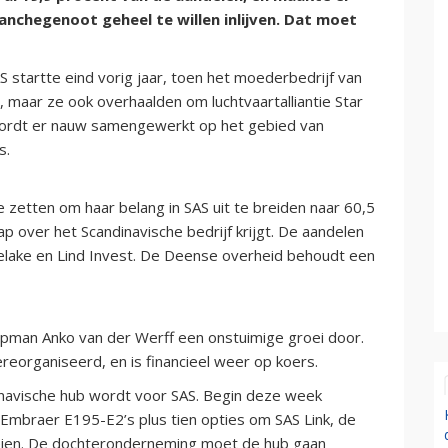
nchegenoot geheel te willen inlijven. Dat moet
startte eind vorig jaar, toen het moederbedrijf van
s, maar ze ook overhaalden om luchtvaartalliantie Star
 wordt er nauw samengewerkt op het gebied van
s.
 zetten om haar belang in SAS uit te breiden naar 60,5
 over het Scandinavische bedrijf krijgt. De aandelen
lake en Lind Invest. De Deense overheid behoudt een
opman Anko van der Werff een onstuimige groei door.
reorganiseerd, en is financieel weer op koers.
navische hub wordt voor SAS. Begin deze week
 Embraer E195-E2’s plus tien opties om SAS Link, de
oeien. De dochteronderneming moet de hub gaan