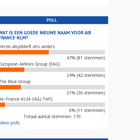
POLL
WAT IS EEN GOEDE NIEUWE NAAM VOOR AIR
FRANCE-KLM?
Verzin alsjeblieft iets anders
47% (81 stemmen)
European Airlines Group (EAG)
24% (42 stemmen)
The Blue Group
21% (36 stemmen)
Air-France-KLM-SAS(-TAP)
6% (11 stemmen)
Totaal aantal stemmen: 170
Meer polls