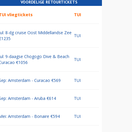
VOORDELIGE RETOURTICKETS
TUI vliegtickets
TUI
Jul: 8-dg cruise Oost Middellandse Zee
TUI
€1235
Jul: 9-daagse Chogogo Dive & Beach
TUI
Curacao €1056
Sep: Amsterdam - Curacao €569
TUI
Sep: Amsterdam - Aruba €614
TUI
Mei: Amsterdam - Bonaire €594
TUI