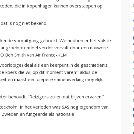
e steden, die in Kopenhagen kunnen overstappen op
at is nog niet bekend.
ekkende vooruitgang geboekt. We hebben er het volste
aar groeipotentieel verder vervult door een nauwere
O Ben Smith van Air France-KLM.
oorlopige) deal als een keerpunt in de geschiedenis
 de koers die wij op dit moment varen”, aldus de
iteit en maakt een diepere samenwerking mogelijk.
ter behoudt. “Reizigers zullen dat blijven ervaren.”
tockholm. In het verleden was SAS nog eigendom van
Zweden en fungeerde als nationale