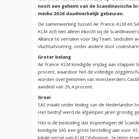
nooit een geheim van de Scandinavische bra
medio 2026 daadwerkelijk gebeuren.
De samenwerking tussen Air France-KLM en SAS 
KLM zich niet alleen inkocht bij de Scandinaviër
Alliance te verruilen voor SkyTeam. Sindsdien
vluchtuitvoering, onder andere door codeshare
Groter belang
Air France-KLM kondigde vrijdag aan stappen te
procent, waardoor het de volledige zeggenschap
worden overgenomen van investeerders Castle
aandeel van 26,4 procent.
Groei
SAS maakt onder leiding van de Nederlandse t
Het bedrijf werd de afgelopen jaren grondig ge
Het is de bedoeling dat Kopenhagen dé Scandi
kondigde SAS een grote bestelling aan voor 45
lokale versie van KLM Cityhopper, te laten gr