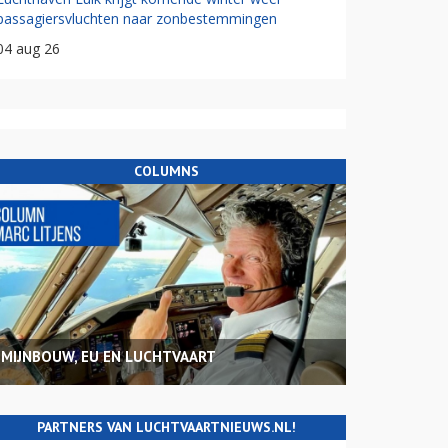
passagiersvluchten naar zonbestemmingen
04 aug 26
COLUMNS
MIJNBOUW, EU EN LUCHTVAART
PARTNERS VAN LUCHTVAARTNIEUWS.NL!