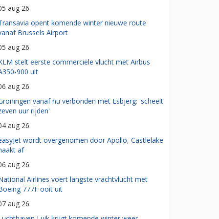
05 aug 26
Transavia opent komende winter nieuwe route
vanaf Brussels Airport
05 aug 26
KLM stelt eerste commerciële vlucht met Airbus
A350-900 uit
06 aug 26
Groningen vanaf nu verbonden met Esbjerg: 'scheelt
zeven uur rijden'
04 aug 26
easyJet wordt overgenomen door Apollo, Castlelake
haakt af
06 aug 26
National Airlines voert langste vrachtvlucht met
Boeing 777F ooit uit
07 aug 26
Luchthaven Luik krijgt komende winter weer