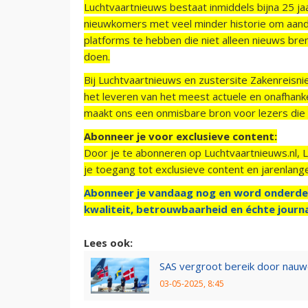
Luchtvaartnieuws bestaat inmiddels bijna 25 jaa
nieuwkomers met veel minder historie om aand
platforms te hebben die niet alleen nieuws bre
doen.
Bij Luchtvaartnieuws en zustersite Zakenreisn
het leveren van het meest actuele en onafhankel
maakt ons een onmisbare bron voor lezers die g
Abonneer je voor exclusieve content:
Door je te abonneren op Luchtvaartnieuws.nl, 
je toegang tot exclusieve content en jarenlang
Abonneer je vandaag nog en word onderde
kwaliteit, betrouwbaarheid en échte journa
Lees ook:
SAS vergroot bereik door nau
03-05-2025, 8:45