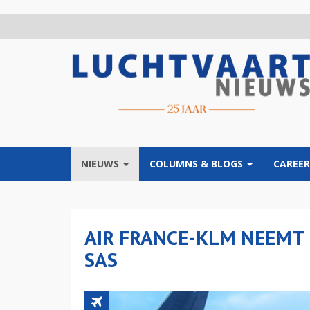
Overslaan
en
naar
de
inhoud
gaan
NIEUWS
COLUMNS & BLOGS
CAREER
AIR FRANCE-KLM NEEMT
SAS