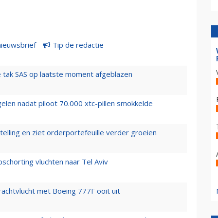
nieuwsbrief
Tip de redactie
 tak SAS op laatste moment afgeblazen
elen nadat piloot 70.000 xtc-pillen smokkelde
elling en ziet orderportefeuille verder groeien
chorting vluchten naar Tel Aviv
vrachtvlucht met Boeing 777F ooit uit