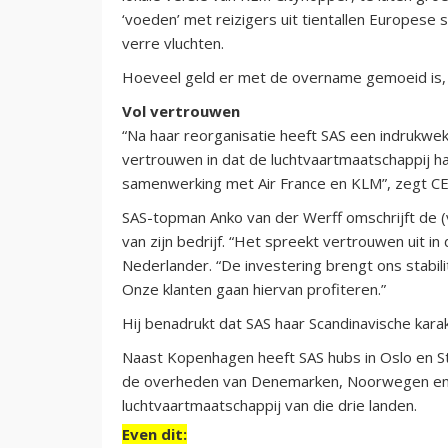
‘voeden’ met reizigers uit tientallen Europes
verre vluchten.
Hoeveel geld er met de overname gemoeid is, d
Vol vertrouwen
“Na haar reorganisatie heeft SAS een indrukw
vertrouwen in dat de luchtvaartmaatschappij h
samenwerking met Air France en KLM”, zegt CE
SAS-topman Anko van der Werff omschrijft de (v
van zijn bedrijf. “Het spreekt vertrouwen uit in
Nederlander. “De investering brengt ons stabil
Onze klanten gaan hiervan profiteren.”
Hij benadrukt dat SAS haar Scandinavische karak
Naast Kopenhagen heeft SAS hubs in Oslo en S
de overheden van Denemarken, Noorwegen en 
luchtvaartmaatschappij van die drie landen.
Even dit: