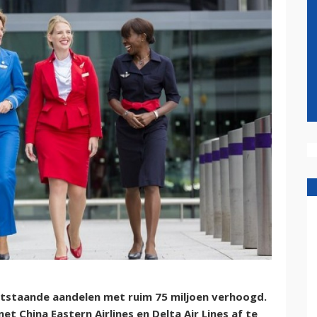
uitstaande aandelen met ruim 75 miljoen verhoogd.
t China Eastern Airlines en Delta Air Lines af te