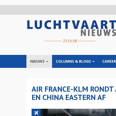
Overslaan
en
naar
de
inhoud
gaan
NIEUWS
COLUMNS & BLOGS
CAREER
AIR FRANCE-KLM RONDT
EN CHINA EASTERN AF