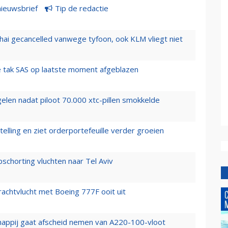
nieuwsbrief
Tip de redactie
hai gecancelled vanwege tyfoon, ook KLM vliegt niet
 tak SAS op laatste moment afgeblazen
elen nadat piloot 70.000 xtc-pillen smokkelde
elling en ziet orderportefeuille verder groeien
chorting vluchten naar Tel Aviv
vrachtvlucht met Boeing 777F ooit uit
happij gaat afscheid nemen van A220-100-vloot