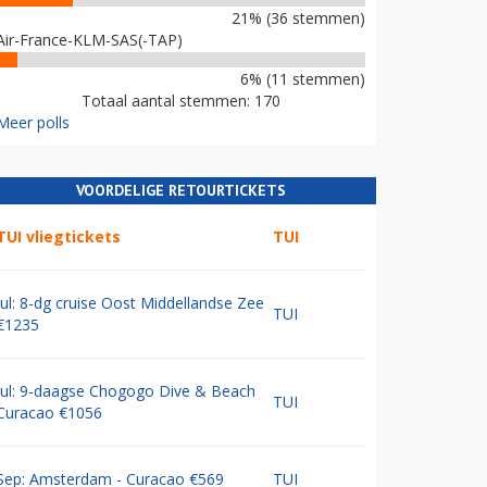
21% (36 stemmen)
Air-France-KLM-SAS(-TAP)
6% (11 stemmen)
Totaal aantal stemmen: 170
Meer polls
VOORDELIGE RETOURTICKETS
TUI vliegtickets
TUI
Jul: 8-dg cruise Oost Middellandse Zee
TUI
€1235
Jul: 9-daagse Chogogo Dive & Beach
TUI
Curacao €1056
Sep: Amsterdam - Curacao €569
TUI