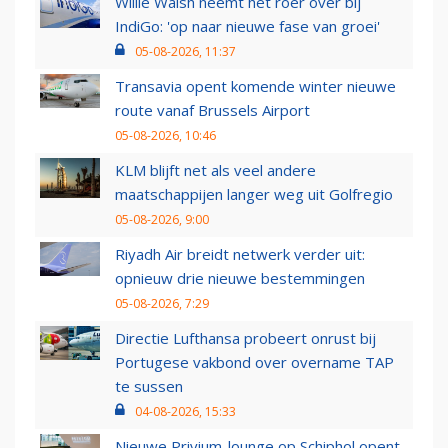
Willie Walsh neemt het roer over bij
IndiGo: 'op naar nieuwe fase van groei'
05-08-2026, 11:37
Transavia opent komende winter nieuwe
route vanaf Brussels Airport
05-08-2026, 10:46
KLM blijft net als veel andere
maatschappijen langer weg uit Golfregio
05-08-2026, 9:00
Riyadh Air breidt netwerk verder uit:
opnieuw drie nieuwe bestemmingen
05-08-2026, 7:29
Directie Lufthansa probeert onrust bij
Portugese vakbond over overname TAP
te sussen
04-08-2026, 15:33
Nieuwe Privium-lounge op Schiphol opent