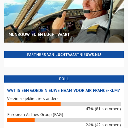
MIJNBOUW, EU EN LUCHTVAART
PARTNERS VAN LUCHTVAARTNIEUWS.NL!
POLL
WAT IS EEN GOEDE NIEUWE NAAM VOOR AIR FRANCE-KLM?
Verzin alsjeblieft iets anders
47% (81 stemmen)
European Airlines Group (EAG)
24% (42 stemmen)