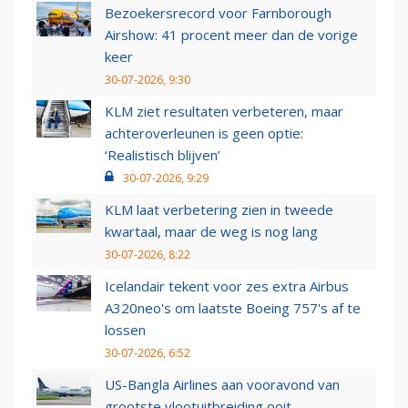
Bezoekersrecord voor Farnborough
Airshow: 41 procent meer dan de vorige
keer
30-07-2026, 9:30
KLM ziet resultaten verbeteren, maar
achteroverleunen is geen optie:
‘Realistisch blijven’
30-07-2026, 9:29
KLM laat verbetering zien in tweede
kwartaal, maar de weg is nog lang
30-07-2026, 8:22
Icelandair tekent voor zes extra Airbus
A320neo's om laatste Boeing 757's af te
lossen
30-07-2026, 6:52
US-Bangla Airlines aan vooravond van
grootste vlootuitbreiding ooit