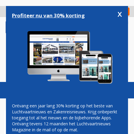
Overslaan
en
x
Digitaal Magazine
Registreer
Check in
naar
Profiteer nu van 30% korting
de
inhoud
gaan
Magazine
Podcasts
Vacatures
Toggl
naviga
Ontvang een jaar lang 30% korting op het beste van
Luchtvaartnieuws en Zakenreisnieuws. Krijg onbeperkt
toegang tot al het nieuws en de bijbehorende Apps.
AIR FRANCE-VLUCHT NAAR
Ontvang tevens 12 maanden het Luchtvaartnieuws
SCHIPHOL MAAKT
Magazine in de mail of op de mat.