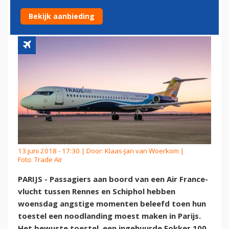
NOODLANDING IN PARIJS
Bekijk aanbieding
13 juni 2018 - 17:30 | Door:
Klaas-Jan van Woerkom
|
Foto: Trade Air
PARIJS - Passagiers aan boord van een Air France-
vlucht tussen Rennes en Schiphol hebben
woensdag angstige momenten beleefd toen hun
toestel een noodlanding moest maken in Parijs.
Het bewuste toestel, een ingehuurde Fokker 100,