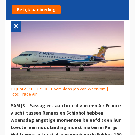
NOODLANDING IN PARIJS
Bekijk aanbieding
13 juni 2018 - 17:30 | Door:
Klaas-Jan van Woerkom
|
Foto: Trade Air
PARIJS - Passagiers aan boord van een Air France-
vlucht tussen Rennes en Schiphol hebben
woensdag angstige momenten beleefd toen hun
toestel een noodlanding moest maken in Parijs.
Het bewuste toestel, een ingehuurde Fokker 100,