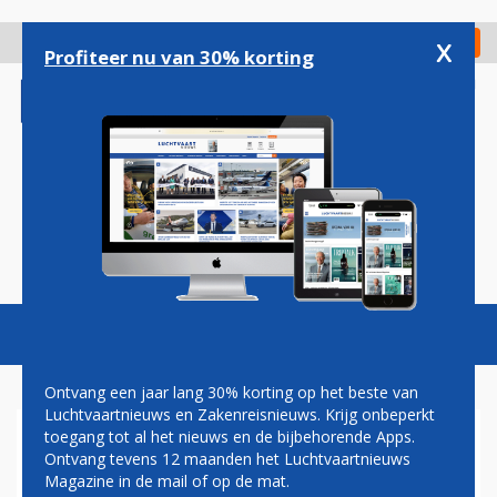
Overslaan
en
x
Digitaal Magazine
Registreer
Check in
naar
Profiteer nu van 30% korting
de
inhoud
gaan
Magazine
Podcasts
Vacatures
Toggl
naviga
Ontvang een jaar lang 30% korting op het beste van
Luchtvaartnieuws en Zakenreisnieuws. Krijg onbeperkt
toegang tot al het nieuws en de bijbehorende Apps.
AIR FRANCE-VLUCHT NAAR
Ontvang tevens 12 maanden het Luchtvaartnieuws
SCHIPHOL MAAKT
Magazine in de mail of op de mat.