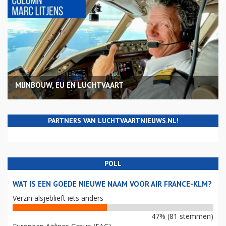
MIJNBOUW, EU EN LUCHTVAART
PARTNERS VAN LUCHTVAARTNIEUWS.NL!
POLL
WAT IS EEN GOEDE NIEUWE NAAM VOOR AIR FRANCE-KLM?
Verzin alsjeblieft iets anders
47% (81 stemmen)