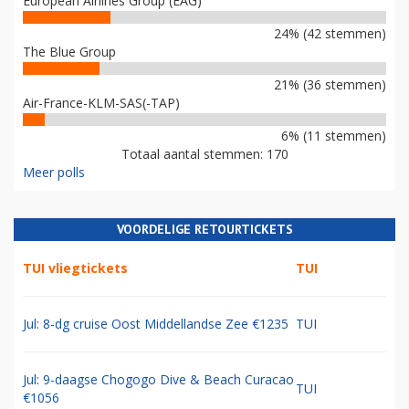
European Airlines Group (EAG)
24% (42 stemmen)
The Blue Group
21% (36 stemmen)
Air-France-KLM-SAS(-TAP)
6% (11 stemmen)
Totaal aantal stemmen: 170
Meer polls
VOORDELIGE RETOURTICKETS
TUI vliegtickets
TUI
Jul: 8-dg cruise Oost Middellandse Zee €1235
TUI
Jul: 9-daagse Chogogo Dive & Beach Curacao
TUI
€1056