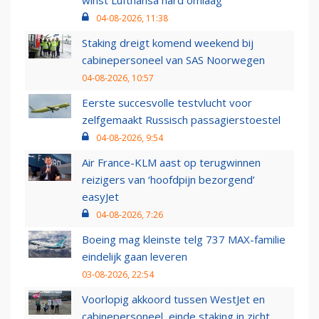
winst Lufthansa hard omlaag
04-08-2026, 11:38
Staking dreigt komend weekend bij
cabinepersoneel van SAS Noorwegen
04-08-2026, 10:57
Eerste succesvolle testvlucht voor
zelfgemaakt Russisch passagierstoestel
04-08-2026, 9:54
Air France-KLM aast op terugwinnen
reizigers van ‘hoofdpijn bezorgend’
easyJet
04-08-2026, 7:26
Boeing mag kleinste telg 737 MAX-familie
eindelijk gaan leveren
03-08-2026, 22:54
Voorlopig akkoord tussen WestJet en
cabinepersoneel, einde staking in zicht