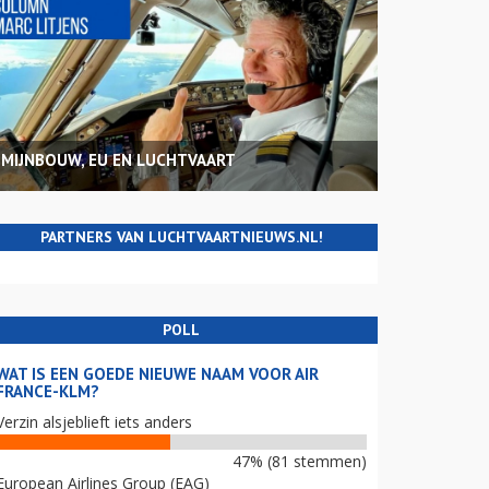
MIJNBOUW, EU EN LUCHTVAART
PARTNERS VAN LUCHTVAARTNIEUWS.NL!
POLL
WAT IS EEN GOEDE NIEUWE NAAM VOOR AIR
FRANCE-KLM?
Verzin alsjeblieft iets anders
47% (81 stemmen)
European Airlines Group (EAG)