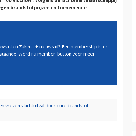
eer 100 vluchten. Volgens de luchtvaartmaatschappij
tegen brandstofprijzen en toenemende
ws.nl en Zakenreisnieuws.nl? Een membership is er
erstaande 'Word nu member' button voor meer
en vrezen vluchtuitval door dure brandstof