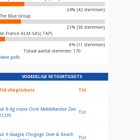
24% (42 stemmen)
The Blue Group
21% (36 stemmen)
Air-France-KLM-SAS(-TAP)
6% (11 stemmen)
Totaal aantal stemmen: 170
Meer polls
VOORDELIGE RETOURTICKETS
TUI vliegtickets
TUI
Jul: 8-dg cruise Oost Middellandse Zee
TUI
€1235
Jul: 9-daagse Chogogo Dive & Beach
TUI