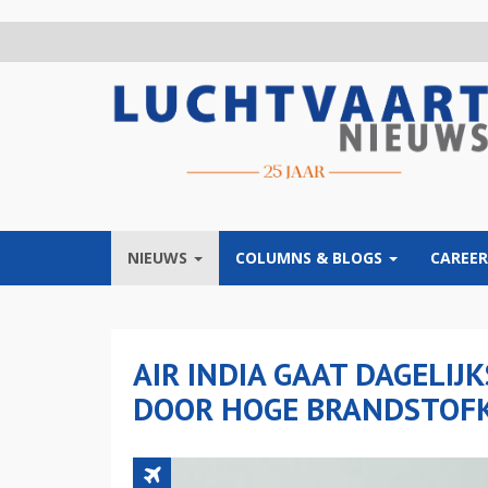
Overslaan
en
naar
de
inhoud
gaan
NIEUWS
COLUMNS & BLOGS
CAREER
AIR INDIA GAAT DAGELI
DOOR HOGE BRANDSTOF