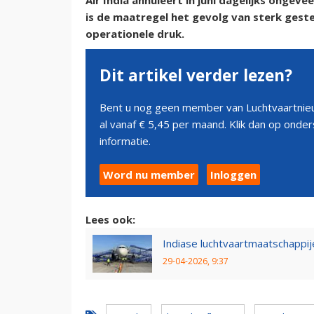
Air India annuleert in juni dagelijks ongev
is de maatregel het gevolg van sterk ges
operationele druk.
Dit artikel verder lezen?
Bent u nog geen member van Luchtvaartnieu
al vanaf € 5,45 per maand. Klik dan op ond
informatie.
Word nu member
Inloggen
Lees ook:
Indiase luchtvaartmaatschappij
29-04-2026, 9:37