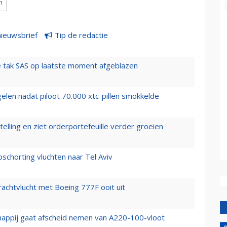
n
nieuwsbrief
Tip de redactie
 tak SAS op laatste moment afgeblazen
elen nadat piloot 70.000 xtc-pillen smokkelde
elling en ziet orderportefeuille verder groeien
chorting vluchten naar Tel Aviv
vrachtvlucht met Boeing 777F ooit uit
happij gaat afscheid nemen van A220-100-vloot