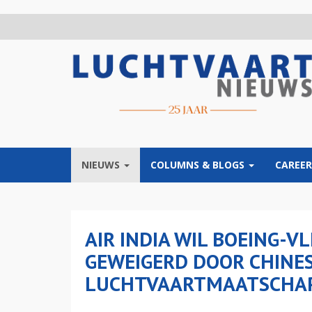
Overslaan
en
naar
de
inhoud
gaan
NIEUWS
COLUMNS & BLOGS
CAREER
AIR INDIA WIL BOEING-V
GEWEIGERD DOOR CHINE
LUCHTVAARTMAATSCHAP