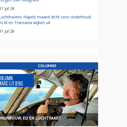
31 jul 26
Luchthavens Napels maand dicht voor onderhoud:
KLM en Transavia wijken uit
31 jul 26
COLUMNS
MIJNBOUW, EU EN LUCHTVAART