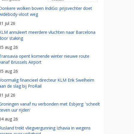
Donkere wolken boven IndiGo: prijsvechter doet
widebody-vloot weg
31 jul 26
KLM annuleert meerdere vluchten naar Barcelona
door staking
05 aug 26
Transavia opent komende winter nieuwe route
vanaf Brussels Airport
05 aug 26
Voormalig financieel directeur KLM Erik Swelheim
aan de slag bij ProRail
31 jul 26
Groningen vanaf nu verbonden met Esbjerg: 'scheelt
zeven uur rijden'
04 aug 26
Rusland trekt vliegvergunning Izhavia in wegens
zorgen over veiligheid