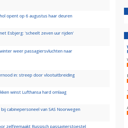
hol opent op 6 augustus haar deuren
t Esbjerg: 'scheelt zeven uur rijden'
 winter weer passagiersvluchten naar
ernood in: streep door vlootuitbreiding
ukken winst Lufthansa hard omlaag
 bij cabinepersoneel van SAS Noorwegen
voor zelfgemaakt Russisch passagierstoestel