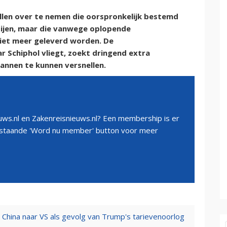
ellen over te nemen die oorspronkelijk bestemd
ijen, maar die vanwege oplopende
niet meer geleverd worden. De
r Schiphol vliegt, zoekt dringend extra
annen te kunnen versnellen.
ws.nl en Zakenreisnieuws.nl? Een membership is er
erstaande 'Word nu member' button voor meer
n China naar VS als gevolg van Trump's tarievenoorlog