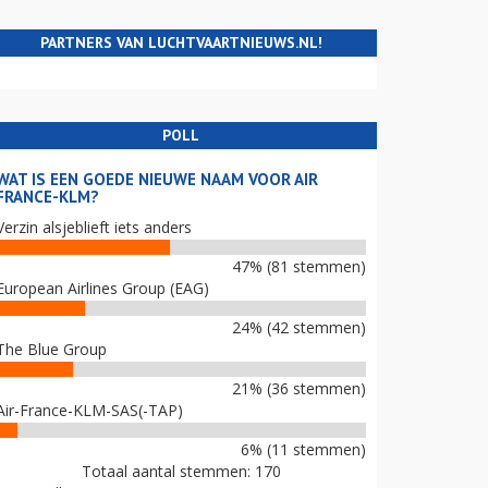
PARTNERS VAN LUCHTVAARTNIEUWS.NL!
POLL
WAT IS EEN GOEDE NIEUWE NAAM VOOR AIR
FRANCE-KLM?
Verzin alsjeblieft iets anders
47% (81 stemmen)
European Airlines Group (EAG)
24% (42 stemmen)
The Blue Group
21% (36 stemmen)
Air-France-KLM-SAS(-TAP)
6% (11 stemmen)
Totaal aantal stemmen: 170