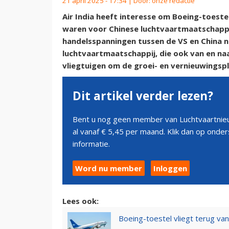
21 april 2025 - 17:34 | Door:
onze redactie
Air India heeft interesse om Boeing-toest
waren voor Chinese luchtvaartmaatschapp
handelsspanningen tussen de VS en China 
luchtvaartmaatschappij, die ook van en naa
vliegtuigen om de groei- en vernieuwingspl
Dit artikel verder lezen?
Bent u nog geen member van Luchtvaartnieu
al vanaf € 5,45 per maand. Klik dan op ond
informatie.
Word nu member
Inloggen
Lees ook:
Boeing-toestel vliegt terug va