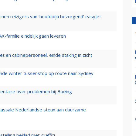
nen reizigers van ‘hoofdpijn bezorgend’ easyJet
X-familie eindelijk gaan leveren
t en cabinepersoneel, einde staking in zicht
mende winter tussenstop op route naar Sydney
mentaire over problemen bij Boeing
 massale Nederlandse steun aan duurzame
stelling beklad met graffiti