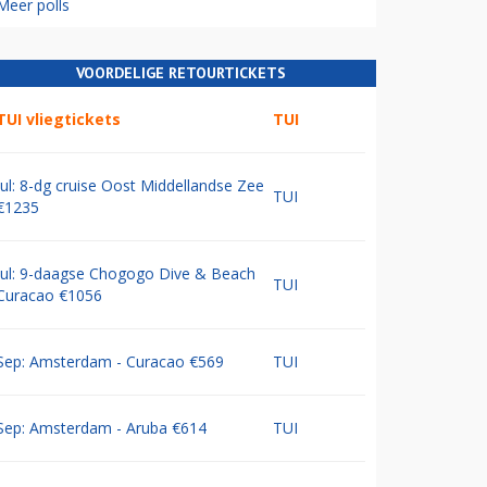
Meer polls
VOORDELIGE RETOURTICKETS
TUI vliegtickets
TUI
Jul: 8-dg cruise Oost Middellandse Zee
TUI
€1235
Jul: 9-daagse Chogogo Dive & Beach
TUI
Curacao €1056
Sep: Amsterdam - Curacao €569
TUI
Sep: Amsterdam - Aruba €614
TUI