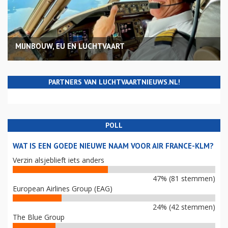
MIJNBOUW, EU EN LUCHTVAART
PARTNERS VAN LUCHTVAARTNIEUWS.NL!
POLL
WAT IS EEN GOEDE NIEUWE NAAM VOOR AIR FRANCE-KLM?
Verzin alsjeblieft iets anders
47% (81 stemmen)
European Airlines Group (EAG)
24% (42 stemmen)
The Blue Group