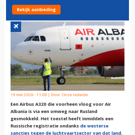
RUSSISCHE HANDEN BELAND
Bekijk aanbieding
19 mei 2026 - 11:00 | Door:
Onze redactie
Een Airbus A320 die voorheen vloog voor Air
Albania is via een omweg naar Rusland
gesmokkeld. Het toestel heeft inmiddels een
Russische registratie ondanks
de westerse
sancties tegen de luchtvaartsector van dat land
.