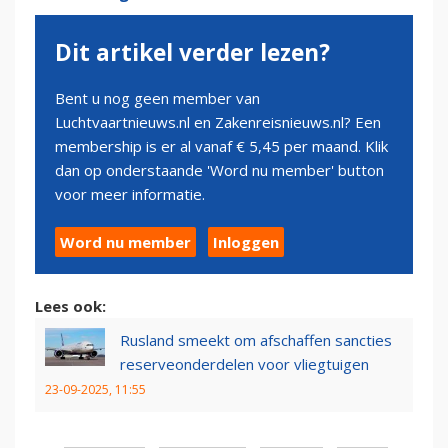
Dit artikel verder lezen?
Bent u nog geen member van
Luchtvaartnieuws.nl en Zakenreisnieuws.nl? Een
membership is er al vanaf € 5,45 per maand. Klik
dan op onderstaande 'Word nu member' button
voor meer informatie.
Word nu member
Inloggen
Lees ook:
Rusland smeekt om afschaffen sancties
reserveonderdelen voor vliegtuigen
23-09-2025, 11:55