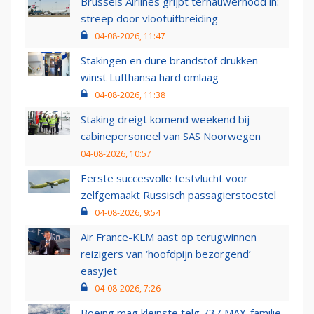
Brussels Airlines grijpt ternauwernood in:
streep door vlootuitbreiding
04-08-2026, 11:47
Stakingen en dure brandstof drukken
winst Lufthansa hard omlaag
04-08-2026, 11:38
Staking dreigt komend weekend bij
cabinepersoneel van SAS Noorwegen
04-08-2026, 10:57
Eerste succesvolle testvlucht voor
zelfgemaakt Russisch passagierstoestel
04-08-2026, 9:54
Air France-KLM aast op terugwinnen
reizigers van ‘hoofdpijn bezorgend’
easyJet
04-08-2026, 7:26
Boeing mag kleinste telg 737 MAX-familie