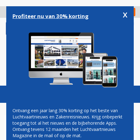
Overslaan
en
x
Digitaal Magazine
Registreer
Check in
naar
Profiteer nu van 30% korting
de
inhoud
gaan
Magazine
Podcasts
Vacatures
Toggl
naviga
Ontvang een jaar lang 30% korting op het beste van
Luchtvaartnieuws en Zakenreisnieuws. Krijg onbeperkt
toegang tot al het nieuws en de bijbehorende Apps.
AIRBUS A320 (OPNIEUW) VIA
Ontvang tevens 12 maanden het Luchtvaartnieuws
DEZELFDE ACHTERDEUR IN
Magazine in de mail of op de mat.