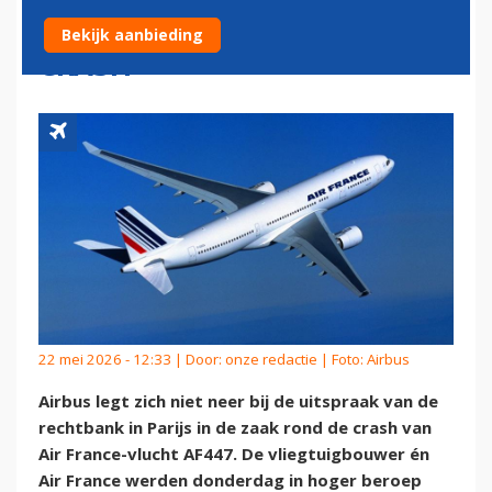
IN ZAAK ROND AIR FRANCE-
Bekijk aanbieding
CRASH
22 mei 2026 - 12:33 | Door:
onze redactie
| Foto: Airbus
Airbus legt zich niet neer bij de uitspraak van de
rechtbank in Parijs in de zaak rond de crash van
Air France-vlucht AF447. De vliegtuigbouwer én
Air France werden donderdag in hoger beroep