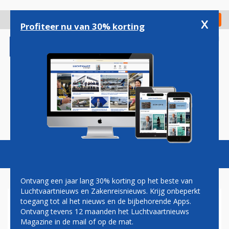
Overslaan
en
x
Digitaal Magazine
Registreer
Check in
naar
Profiteer nu van 30% korting
de
inhoud
gaan
Magazine
Podcasts
Vacatures
Toggl
naviga
Ontvang een jaar lang 30% korting op het beste van
Luchtvaartnieuws en Zakenreisnieuws. Krijg onbeperkt
toegang tot al het nieuws en de bijbehorende Apps.
AIRBUS TEKENT PROTEST
Ontvang tevens 12 maanden het Luchtvaartnieuws
AAN TEGEN VEROORDELING
Magazine in de mail of op de mat.