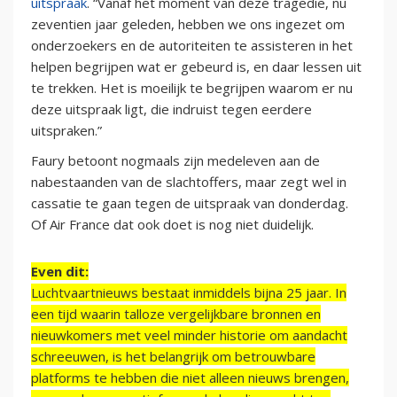
uitspraak
. “Vanaf het moment van deze tragedie, nu
zeventien jaar geleden, hebben we ons ingezet om
onderzoekers en de autoriteiten te assisteren in het
helpen begrijpen wat er gebeurd is, en daar lessen uit
te trekken. Het is moeilijk te begrijpen waarom er nu
deze uitspraak ligt, die indruist tegen eerdere
uitspraken.”
Faury betoont nogmaals zijn medeleven aan de
nabestaanden van de slachtoffers, maar zegt wel in
cassatie te gaan tegen de uitspraak van donderdag.
Of Air France dat ook doet is nog niet duidelijk.
Even dit:
Luchtvaartnieuws bestaat inmiddels bijna 25 jaar. In
een tijd waarin talloze vergelijkbare bronnen en
nieuwkomers met veel minder historie om aandacht
schreeuwen, is het belangrijk om betrouwbare
platforms te hebben die niet alleen nieuws brengen,