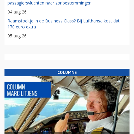
passagiersvluchten naar zonbestemmingen
04 aug 26
Raamstoeltje in de Business Class? Bij Lufthansa kost dat
170 euro extra
05 aug 26
COLUMNS